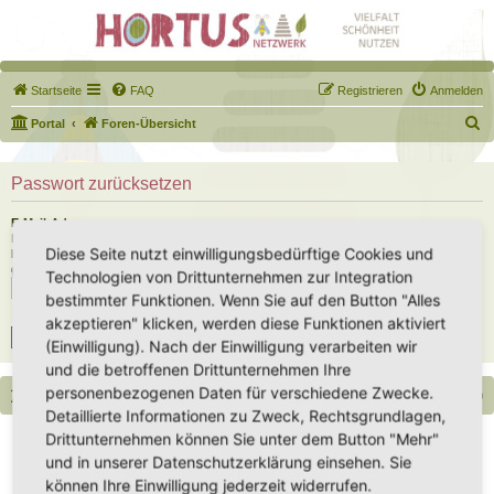
Startseite
FAQ
Registrieren
Anmelden
S
Portal
Foren-Übersicht
u
c
Passwort zurücksetzen
h
E-Mail-Adresse:
e
Du musst die E-Mail-Adresse angeben, die in deinem Profil hinterlegt ist. Diese hast du
Diese Seite nutzt einwilligungsbedürftige Cookies und
bei der Registrierung angegeben oder nachträglich in deinem persönlichen Bereich
geändert.
Technologien von Drittunternehmen zur Integration
bestimmter Funktionen. Wenn Sie auf den Button "Alles
akzeptieren" klicken, werden diese Funktionen aktiviert
(Einwilligung). Nach der Einwilligung verarbeiten wir
und die betroffenen Drittunternehmen Ihre
personenbezogenen Daten für verschiedene Zwecke.
Portal
Foren-Übersicht
Alle Zeiten sind
UTC+02:00
Detaillierte Informationen zu Zweck, Rechtsgrundlagen,
Copyright - Hortus-Netzwerk.de unterstützt durch phpBB
Drittunternehmen können Sie unter dem Button "Mehr"
Impressum
|
Datenschutz
|
Datenschutz Social Media
|
Nutzungsbedingungen
und in unserer Datenschutzerklärung einsehen. Sie
können Ihre Einwilligung jederzeit widerrufen.