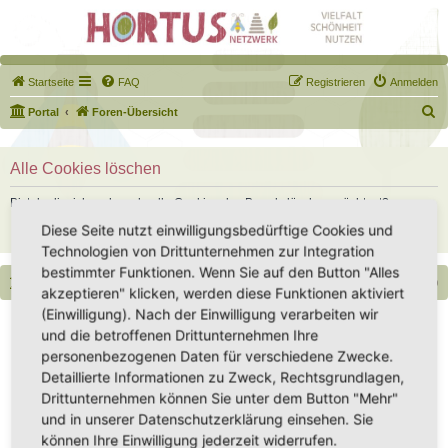
Startseite
FAQ
Registrieren
Anmelden
S
Portal
Foren-Übersicht
u
c
Alle Cookies löschen
h
Bist du dir sicher, dass du alle Cookies des Boards löschen möchtest?
e
Diese Seite nutzt einwilligungsbedürftige Cookies und
Technologien von Drittunternehmen zur Integration
bestimmter Funktionen. Wenn Sie auf den Button "Alles
Portal
Foren-Übersicht
Alle Zeiten sind
UTC+02:00
akzeptieren" klicken, werden diese Funktionen aktiviert
(Einwilligung). Nach der Einwilligung verarbeiten wir
Copyright - Hortus-Netzwerk.de unterstützt durch phpBB
und die betroffenen Drittunternehmen Ihre
Impressum
|
Datenschutz
|
Datenschutz Social Media
|
Nutzungsbedingungen
personenbezogenen Daten für verschiedene Zwecke.
Detaillierte Informationen zu Zweck, Rechtsgrundlagen,
Drittunternehmen können Sie unter dem Button "Mehr"
und in unserer Datenschutzerklärung einsehen. Sie
können Ihre Einwilligung jederzeit widerrufen.