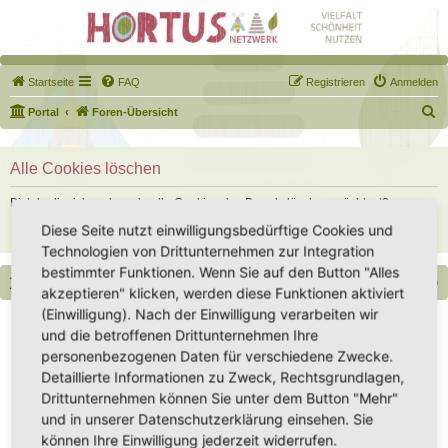
Startseite
FAQ
Registrieren
Anmelden
S
Portal
Foren-Übersicht
u
c
Alle Cookies löschen
h
Bist du dir sicher, dass du alle Cookies des Boards löschen möchtest?
e
Diese Seite nutzt einwilligungsbedürftige Cookies und
Technologien von Drittunternehmen zur Integration
bestimmter Funktionen. Wenn Sie auf den Button "Alles
Portal
Foren-Übersicht
Alle Zeiten sind
UTC+02:00
akzeptieren" klicken, werden diese Funktionen aktiviert
(Einwilligung). Nach der Einwilligung verarbeiten wir
Copyright - Hortus-Netzwerk.de unterstützt durch phpBB
und die betroffenen Drittunternehmen Ihre
Impressum
|
Datenschutz
|
Datenschutz Social Media
|
Nutzungsbedingungen
personenbezogenen Daten für verschiedene Zwecke.
Detaillierte Informationen zu Zweck, Rechtsgrundlagen,
Drittunternehmen können Sie unter dem Button "Mehr"
und in unserer Datenschutzerklärung einsehen. Sie
können Ihre Einwilligung jederzeit widerrufen.