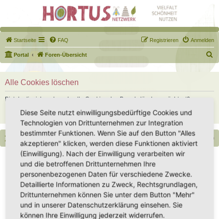
Startseite
FAQ
Registrieren
Anmelden
S
Portal
Foren-Übersicht
u
c
Alle Cookies löschen
h
Bist du dir sicher, dass du alle Cookies des Boards löschen möchtest?
e
Diese Seite nutzt einwilligungsbedürftige Cookies und
Technologien von Drittunternehmen zur Integration
bestimmter Funktionen. Wenn Sie auf den Button "Alles
Portal
Foren-Übersicht
Alle Zeiten sind
UTC+02:00
akzeptieren" klicken, werden diese Funktionen aktiviert
(Einwilligung). Nach der Einwilligung verarbeiten wir
Copyright - Hortus-Netzwerk.de unterstützt durch phpBB
und die betroffenen Drittunternehmen Ihre
Impressum
|
Datenschutz
|
Datenschutz Social Media
|
Nutzungsbedingungen
personenbezogenen Daten für verschiedene Zwecke.
Detaillierte Informationen zu Zweck, Rechtsgrundlagen,
Drittunternehmen können Sie unter dem Button "Mehr"
und in unserer Datenschutzerklärung einsehen. Sie
können Ihre Einwilligung jederzeit widerrufen.