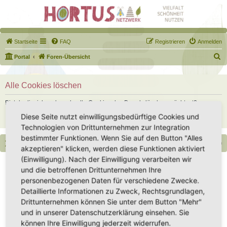
Startseite
FAQ
Registrieren
Anmelden
S
Portal
Foren-Übersicht
u
c
Alle Cookies löschen
h
Bist du dir sicher, dass du alle Cookies des Boards löschen möchtest?
e
Diese Seite nutzt einwilligungsbedürftige Cookies und
Technologien von Drittunternehmen zur Integration
bestimmter Funktionen. Wenn Sie auf den Button "Alles
Portal
Foren-Übersicht
Alle Zeiten sind
UTC+02:00
akzeptieren" klicken, werden diese Funktionen aktiviert
(Einwilligung). Nach der Einwilligung verarbeiten wir
Copyright - Hortus-Netzwerk.de unterstützt durch phpBB
und die betroffenen Drittunternehmen Ihre
Impressum
|
Datenschutz
|
Datenschutz Social Media
|
Nutzungsbedingungen
personenbezogenen Daten für verschiedene Zwecke.
Detaillierte Informationen zu Zweck, Rechtsgrundlagen,
Drittunternehmen können Sie unter dem Button "Mehr"
und in unserer Datenschutzerklärung einsehen. Sie
können Ihre Einwilligung jederzeit widerrufen.