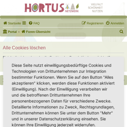
Startseite
FAQ
Registrieren
Anmelden
S
Portal
Foren-Übersicht
u
c
Alle Cookies löschen
h
Bist du dir sicher, dass du alle Cookies des Boards löschen möchtest?
e
Diese Seite nutzt einwilligungsbedürftige Cookies und
Technologien von Drittunternehmen zur Integration
bestimmter Funktionen. Wenn Sie auf den Button "Alles
Portal
Foren-Übersicht
Alle Zeiten sind
UTC+02:00
akzeptieren" klicken, werden diese Funktionen aktiviert
(Einwilligung). Nach der Einwilligung verarbeiten wir
Copyright - Hortus-Netzwerk.de unterstützt durch phpBB
und die betroffenen Drittunternehmen Ihre
Impressum
|
Datenschutz
|
Datenschutz Social Media
|
Nutzungsbedingungen
personenbezogenen Daten für verschiedene Zwecke.
Detaillierte Informationen zu Zweck, Rechtsgrundlagen,
Drittunternehmen können Sie unter dem Button "Mehr"
und in unserer Datenschutzerklärung einsehen. Sie
können Ihre Einwilligung jederzeit widerrufen.