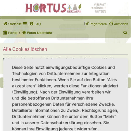
Startseite
FAQ
Registrieren
Anmelden
S
Portal
Foren-Übersicht
u
c
Alle Cookies löschen
h
Bist du dir sicher, dass du alle Cookies des Boards löschen möchtest?
e
Diese Seite nutzt einwilligungsbedürftige Cookies und
Technologien von Drittunternehmen zur Integration
bestimmter Funktionen. Wenn Sie auf den Button "Alles
Portal
Foren-Übersicht
Alle Zeiten sind
UTC+02:00
akzeptieren" klicken, werden diese Funktionen aktiviert
(Einwilligung). Nach der Einwilligung verarbeiten wir
Copyright - Hortus-Netzwerk.de unterstützt durch phpBB
und die betroffenen Drittunternehmen Ihre
Impressum
|
Datenschutz
|
Datenschutz Social Media
|
Nutzungsbedingungen
personenbezogenen Daten für verschiedene Zwecke.
Detaillierte Informationen zu Zweck, Rechtsgrundlagen,
Drittunternehmen können Sie unter dem Button "Mehr"
und in unserer Datenschutzerklärung einsehen. Sie
können Ihre Einwilligung jederzeit widerrufen.