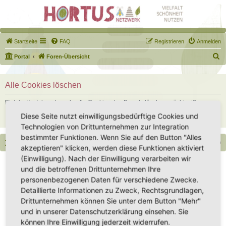
Startseite
FAQ
Registrieren
Anmelden
S
Portal
Foren-Übersicht
u
c
Alle Cookies löschen
h
Bist du dir sicher, dass du alle Cookies des Boards löschen möchtest?
e
Diese Seite nutzt einwilligungsbedürftige Cookies und
Technologien von Drittunternehmen zur Integration
bestimmter Funktionen. Wenn Sie auf den Button "Alles
Portal
Foren-Übersicht
Alle Zeiten sind
UTC+02:00
akzeptieren" klicken, werden diese Funktionen aktiviert
(Einwilligung). Nach der Einwilligung verarbeiten wir
Copyright - Hortus-Netzwerk.de unterstützt durch phpBB
und die betroffenen Drittunternehmen Ihre
Impressum
|
Datenschutz
|
Datenschutz Social Media
|
Nutzungsbedingungen
personenbezogenen Daten für verschiedene Zwecke.
Detaillierte Informationen zu Zweck, Rechtsgrundlagen,
Drittunternehmen können Sie unter dem Button "Mehr"
und in unserer Datenschutzerklärung einsehen. Sie
können Ihre Einwilligung jederzeit widerrufen.