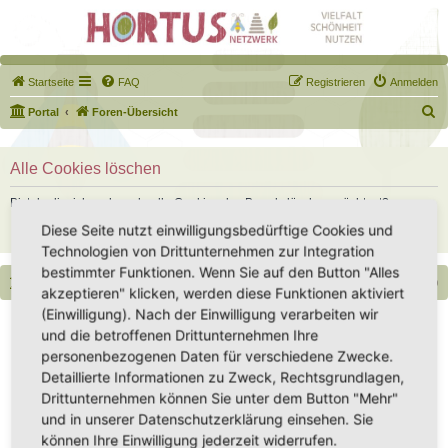
Startseite
FAQ
Registrieren
Anmelden
S
Portal
Foren-Übersicht
u
c
Alle Cookies löschen
h
Bist du dir sicher, dass du alle Cookies des Boards löschen möchtest?
e
Diese Seite nutzt einwilligungsbedürftige Cookies und
Technologien von Drittunternehmen zur Integration
bestimmter Funktionen. Wenn Sie auf den Button "Alles
Portal
Foren-Übersicht
Alle Zeiten sind
UTC+02:00
akzeptieren" klicken, werden diese Funktionen aktiviert
(Einwilligung). Nach der Einwilligung verarbeiten wir
Copyright - Hortus-Netzwerk.de unterstützt durch phpBB
und die betroffenen Drittunternehmen Ihre
Impressum
|
Datenschutz
|
Datenschutz Social Media
|
Nutzungsbedingungen
personenbezogenen Daten für verschiedene Zwecke.
Detaillierte Informationen zu Zweck, Rechtsgrundlagen,
Drittunternehmen können Sie unter dem Button "Mehr"
und in unserer Datenschutzerklärung einsehen. Sie
können Ihre Einwilligung jederzeit widerrufen.