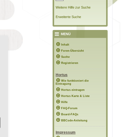
Weitere Hilfe zur Suche
Erweiterte Suche
MENÜ
Inhalt
Foren-Übersicht
Suche
Registrieren
Hortus
Wie funktioniert die
Eintragung
Hortus eintragen
Hortus Karte & Liste
Hilfe
FAQ-Forum
Board-FAQs
BBCode-Anleitung
Impressum