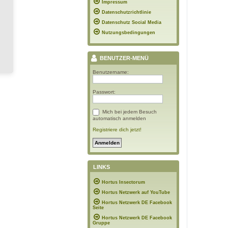
Impressum
Datenschutzrichtlinie
Datenschutz Social Media
Nutzungsbedingungen
BENUTZER-MENÜ
Benutzername:
Passwort:
Mich bei jedem Besuch
automatisch anmelden
Registriere dich jetzt!
LINKS
Hortus Insectorum
Hortus Netzwerk auf YouTube
Hortus Netzwerk DE Facebook
Seite
Hortus Netzwerk DE Facebook
Gruppe