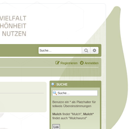
Suche
Erweiterte Suche
Registrieren
Anmelden
SUCHE
Benutze ein * als Platzhalter für
teilweis Übereinstimmungen
Mulch
findet "Mulch",
Mulch*
findet auch "Mulchwurst"