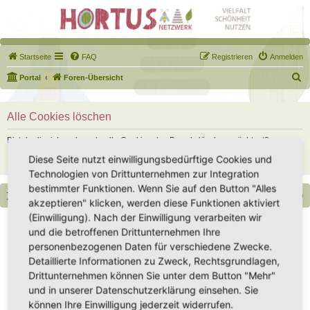
Startseite
FAQ
Registrieren
Anmelden
S
Portal
Foren-Übersicht
u
c
Alle Cookies löschen
h
Bist du dir sicher, dass du alle Cookies des Boards löschen möchtest?
e
Diese Seite nutzt einwilligungsbedürftige Cookies und
Technologien von Drittunternehmen zur Integration
bestimmter Funktionen. Wenn Sie auf den Button "Alles
Portal
Foren-Übersicht
Alle Zeiten sind
UTC+02:00
akzeptieren" klicken, werden diese Funktionen aktiviert
(Einwilligung). Nach der Einwilligung verarbeiten wir
Copyright - Hortus-Netzwerk.de unterstützt durch phpBB
und die betroffenen Drittunternehmen Ihre
Impressum
|
Datenschutz
|
Datenschutz Social Media
|
Nutzungsbedingungen
personenbezogenen Daten für verschiedene Zwecke.
Detaillierte Informationen zu Zweck, Rechtsgrundlagen,
Drittunternehmen können Sie unter dem Button "Mehr"
und in unserer Datenschutzerklärung einsehen. Sie
können Ihre Einwilligung jederzeit widerrufen.