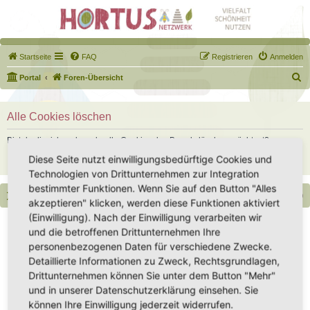
Startseite
FAQ
Registrieren
Anmelden
S
Portal
Foren-Übersicht
u
c
Alle Cookies löschen
h
Bist du dir sicher, dass du alle Cookies des Boards löschen möchtest?
e
Diese Seite nutzt einwilligungsbedürftige Cookies und
Technologien von Drittunternehmen zur Integration
bestimmter Funktionen. Wenn Sie auf den Button "Alles
Portal
Foren-Übersicht
Alle Zeiten sind
UTC+02:00
akzeptieren" klicken, werden diese Funktionen aktiviert
(Einwilligung). Nach der Einwilligung verarbeiten wir
Copyright - Hortus-Netzwerk.de unterstützt durch phpBB
und die betroffenen Drittunternehmen Ihre
Impressum
|
Datenschutz
|
Datenschutz Social Media
|
Nutzungsbedingungen
personenbezogenen Daten für verschiedene Zwecke.
Detaillierte Informationen zu Zweck, Rechtsgrundlagen,
Drittunternehmen können Sie unter dem Button "Mehr"
und in unserer Datenschutzerklärung einsehen. Sie
können Ihre Einwilligung jederzeit widerrufen.