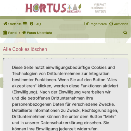
Startseite
FAQ
Registrieren
Anmelden
S
Portal
Foren-Übersicht
u
c
Alle Cookies löschen
h
Bist du dir sicher, dass du alle Cookies des Boards löschen möchtest?
e
Diese Seite nutzt einwilligungsbedürftige Cookies und
Technologien von Drittunternehmen zur Integration
bestimmter Funktionen. Wenn Sie auf den Button "Alles
Portal
Foren-Übersicht
Alle Zeiten sind
UTC+02:00
akzeptieren" klicken, werden diese Funktionen aktiviert
(Einwilligung). Nach der Einwilligung verarbeiten wir
Copyright - Hortus-Netzwerk.de unterstützt durch phpBB
und die betroffenen Drittunternehmen Ihre
Impressum
|
Datenschutz
|
Datenschutz Social Media
|
Nutzungsbedingungen
personenbezogenen Daten für verschiedene Zwecke.
Detaillierte Informationen zu Zweck, Rechtsgrundlagen,
Drittunternehmen können Sie unter dem Button "Mehr"
und in unserer Datenschutzerklärung einsehen. Sie
können Ihre Einwilligung jederzeit widerrufen.