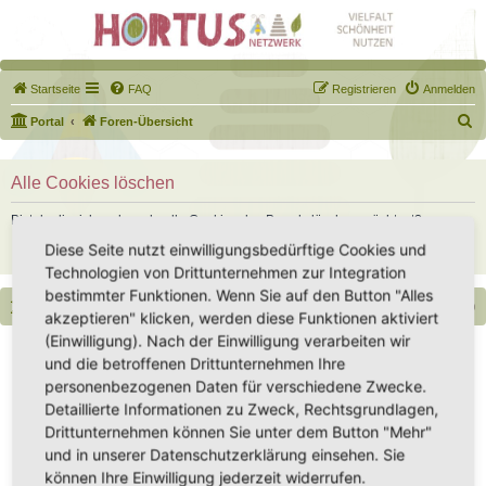
Startseite
FAQ
Registrieren
Anmelden
S
Portal
Foren-Übersicht
u
c
Alle Cookies löschen
h
Bist du dir sicher, dass du alle Cookies des Boards löschen möchtest?
e
Diese Seite nutzt einwilligungsbedürftige Cookies und
Technologien von Drittunternehmen zur Integration
bestimmter Funktionen. Wenn Sie auf den Button "Alles
Portal
Foren-Übersicht
Alle Zeiten sind
UTC+02:00
akzeptieren" klicken, werden diese Funktionen aktiviert
(Einwilligung). Nach der Einwilligung verarbeiten wir
Copyright - Hortus-Netzwerk.de unterstützt durch phpBB
und die betroffenen Drittunternehmen Ihre
Impressum
|
Datenschutz
|
Datenschutz Social Media
|
Nutzungsbedingungen
personenbezogenen Daten für verschiedene Zwecke.
Detaillierte Informationen zu Zweck, Rechtsgrundlagen,
Drittunternehmen können Sie unter dem Button "Mehr"
und in unserer Datenschutzerklärung einsehen. Sie
können Ihre Einwilligung jederzeit widerrufen.