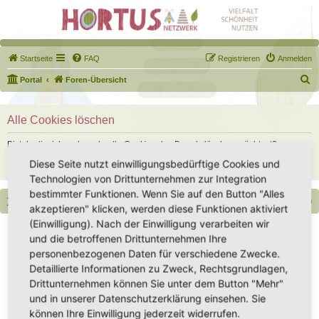
Startseite
FAQ
Registrieren
Anmelden
S
Portal
Foren-Übersicht
u
c
Alle Cookies löschen
h
Bist du dir sicher, dass du alle Cookies des Boards löschen möchtest?
e
Diese Seite nutzt einwilligungsbedürftige Cookies und
Technologien von Drittunternehmen zur Integration
bestimmter Funktionen. Wenn Sie auf den Button "Alles
Portal
Foren-Übersicht
Alle Zeiten sind
UTC+02:00
akzeptieren" klicken, werden diese Funktionen aktiviert
(Einwilligung). Nach der Einwilligung verarbeiten wir
Copyright - Hortus-Netzwerk.de unterstützt durch phpBB
und die betroffenen Drittunternehmen Ihre
Impressum
|
Datenschutz
|
Datenschutz Social Media
|
Nutzungsbedingungen
personenbezogenen Daten für verschiedene Zwecke.
Detaillierte Informationen zu Zweck, Rechtsgrundlagen,
Drittunternehmen können Sie unter dem Button "Mehr"
und in unserer Datenschutzerklärung einsehen. Sie
können Ihre Einwilligung jederzeit widerrufen.