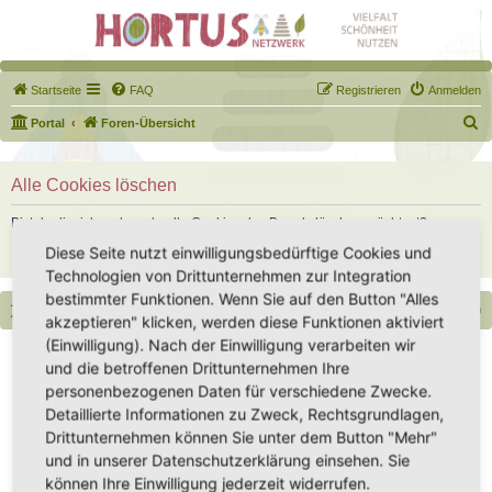
Startseite
FAQ
Registrieren
Anmelden
S
Portal
Foren-Übersicht
u
c
Alle Cookies löschen
h
Bist du dir sicher, dass du alle Cookies des Boards löschen möchtest?
e
Diese Seite nutzt einwilligungsbedürftige Cookies und
Technologien von Drittunternehmen zur Integration
bestimmter Funktionen. Wenn Sie auf den Button "Alles
Portal
Foren-Übersicht
Alle Zeiten sind
UTC+02:00
akzeptieren" klicken, werden diese Funktionen aktiviert
(Einwilligung). Nach der Einwilligung verarbeiten wir
Copyright - Hortus-Netzwerk.de unterstützt durch phpBB
und die betroffenen Drittunternehmen Ihre
Impressum
|
Datenschutz
|
Datenschutz Social Media
|
Nutzungsbedingungen
personenbezogenen Daten für verschiedene Zwecke.
Detaillierte Informationen zu Zweck, Rechtsgrundlagen,
Drittunternehmen können Sie unter dem Button "Mehr"
und in unserer Datenschutzerklärung einsehen. Sie
können Ihre Einwilligung jederzeit widerrufen.