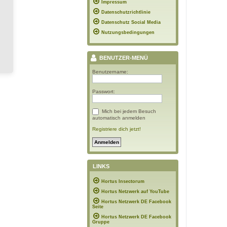
Impressum
Datenschutzrichtlinie
Datenschutz Social Media
Nutzungsbedingungen
BENUTZER-MENÜ
Benutzername:
Passwort:
Mich bei jedem Besuch
automatisch anmelden
Registriere dich jetzt!
LINKS
Hortus Insectorum
Hortus Netzwerk auf YouTube
Hortus Netzwerk DE Facebook
Seite
Hortus Netzwerk DE Facebook
Gruppe