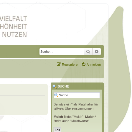
Suche
Erweiterte Suche
Registrieren
Anmelden
SUCHE
Benutze ein * als Platzhalter für
teilweis Übereinstimmungen
Mulch
findet "Mulch",
Mulch*
findet auch "Mulchwurst"