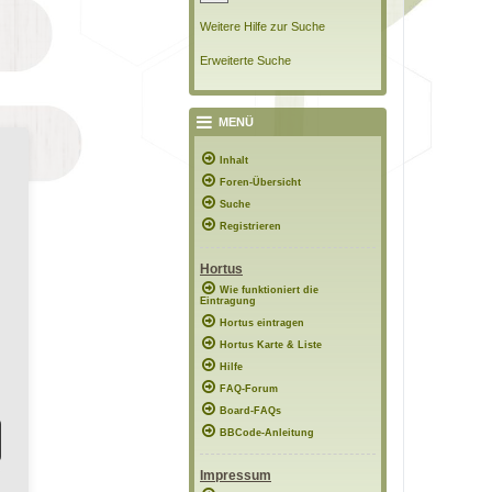
Weitere Hilfe zur Suche
Erweiterte Suche
MENÜ
Inhalt
Foren-Übersicht
Suche
Registrieren
Hortus
Wie funktioniert die
Eintragung
Hortus eintragen
Hortus Karte & Liste
Hilfe
FAQ-Forum
Board-FAQs
BBCode-Anleitung
Impressum