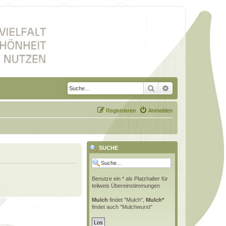
Suche
Erweiterte Suche
Registrieren
Anmelden
SUCHE
Benutze ein * als Platzhalter für
teilweis Übereinstimmungen
Mulch
findet "Mulch",
Mulch*
findet auch "Mulchwurst"