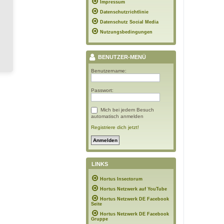
Impressum
Datenschutzrichtlinie
Datenschutz Social Media
Nutzungsbedingungen
BENUTZER-MENÜ
Benutzername:
Passwort:
Mich bei jedem Besuch
automatisch anmelden
Registriere dich jetzt!
LINKS
Hortus Insectorum
Hortus Netzwerk auf YouTube
Hortus Netzwerk DE Facebook
Seite
Hortus Netzwerk DE Facebook
Gruppe