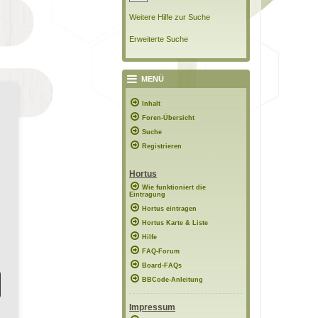
Weitere Hilfe zur Suche
Erweiterte Suche
MENÜ
Inhalt
Foren-Übersicht
Suche
Registrieren
Hortus
Wie funktioniert die
Eintragung
Hortus eintragen
Hortus Karte & Liste
Hilfe
FAQ-Forum
Board-FAQs
BBCode-Anleitung
Impressum