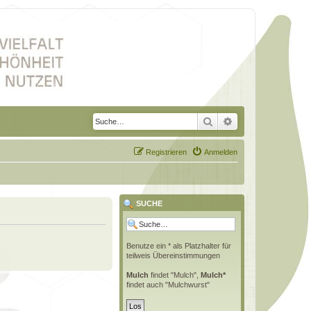
Suche
Erweiterte Suche
Registrieren
Anmelden
SUCHE
Benutze ein * als Platzhalter für
teilweis Übereinstimmungen
Mulch
findet "Mulch",
Mulch*
findet auch "Mulchwurst"