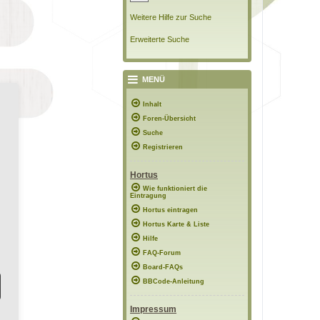
Weitere Hilfe zur Suche
Erweiterte Suche
MENÜ
Inhalt
Foren-Übersicht
Suche
Registrieren
Hortus
Wie funktioniert die
Eintragung
Hortus eintragen
Hortus Karte & Liste
Hilfe
FAQ-Forum
Board-FAQs
BBCode-Anleitung
Impressum