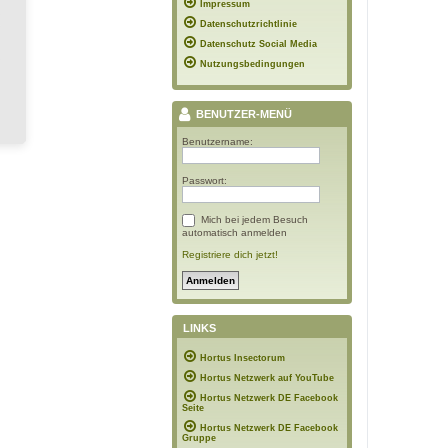
Impressum
Datenschutzrichtlinie
Datenschutz Social Media
Nutzungsbedingungen
BENUTZER-MENÜ
Benutzername:
Passwort:
Mich bei jedem Besuch
automatisch anmelden
Registriere dich jetzt!
LINKS
Hortus Insectorum
Hortus Netzwerk auf YouTube
Hortus Netzwerk DE Facebook
Seite
Hortus Netzwerk DE Facebook
Gruppe