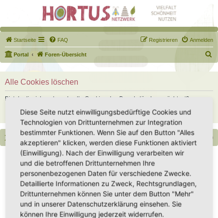
Startseite
FAQ
Registrieren
Anmelden
S
Portal
Foren-Übersicht
u
c
Alle Cookies löschen
h
Bist du dir sicher, dass du alle Cookies des Boards löschen möchtest?
e
Diese Seite nutzt einwilligungsbedürftige Cookies und
Technologien von Drittunternehmen zur Integration
bestimmter Funktionen. Wenn Sie auf den Button "Alles
Portal
Foren-Übersicht
Alle Zeiten sind
UTC+02:00
akzeptieren" klicken, werden diese Funktionen aktiviert
(Einwilligung). Nach der Einwilligung verarbeiten wir
Copyright - Hortus-Netzwerk.de unterstützt durch phpBB
und die betroffenen Drittunternehmen Ihre
Impressum
|
Datenschutz
|
Datenschutz Social Media
|
Nutzungsbedingungen
personenbezogenen Daten für verschiedene Zwecke.
Detaillierte Informationen zu Zweck, Rechtsgrundlagen,
Drittunternehmen können Sie unter dem Button "Mehr"
und in unserer Datenschutzerklärung einsehen. Sie
können Ihre Einwilligung jederzeit widerrufen.