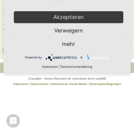
Du musst in diesem Forum registriert sein, um dich anmelden zu können. Die
Registrierung ist in wenigen Augenblicken erledigt und ermöglicht dir, auf
weitere Funktionen zuzugreifen. Die Board-Administration kann registrierten
Benutzern auch zusätzliche Berechtigungen zuweisen. Beachte bitte unsere
Akzeptieren
Nutzungsbedingungen und die verwandten Regelungen, bevor du dich
registrierst. Bitte beachte auch die jeweiligen Forenregeln, wenn du dich in
diesem Board bewegst.
Verweigern
Nutzungsbedingungen
|
Datenschutzerklärung
mehr
Registrieren
Powered by
&
Impressum
|
Datenschutzerklärung
Portal
Foren-Übersicht
Alle Zeiten sind
UTC+02:00
Copyright - Hortus-Netzwerk.de unterstützt durch phpBB
Impressum
|
Datenschutz
|
Datenschutz Social Media
|
Nutzungsbedingungen