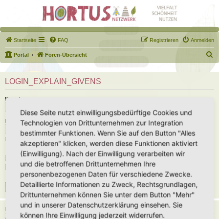
Startseite
FAQ
Registrieren
Anmelden
S
Portal
Foren-Übersicht
u
c
LOGIN_EXPLAIN_GIVENS
h
Benutzername:
e
Diese Seite nutzt einwilligungsbedürftige Cookies und
Passwort:
Technologien von Drittunternehmen zur Integration
bestimmter Funktionen. Wenn Sie auf den Button "Alles
Ich habe mein Passwort vergessen
akzeptieren" klicken, werden diese Funktionen aktiviert
(Einwilligung). Nach der Einwilligung verarbeiten wir
Angemeldet bleiben
und die betroffenen Drittunternehmen Ihre
Meinen Online-Status während dieser Sitzung verbergen
personenbezogenen Daten für verschiedene Zwecke.
Detaillierte Informationen zu Zweck, Rechtsgrundlagen,
Drittunternehmen können Sie unter dem Button "Mehr"
und in unserer Datenschutzerklärung einsehen. Sie
REGISTRIEREN
können Ihre Einwilligung jederzeit widerrufen.