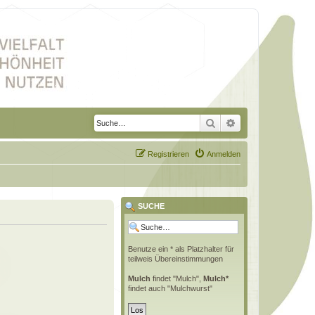
Suche
Erweiterte Suche
Registrieren
Anmelden
SUCHE
Benutze ein * als Platzhalter für
teilweis Übereinstimmungen
Mulch
findet "Mulch",
Mulch*
findet auch "Mulchwurst"