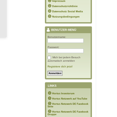
Impressum
Datenschutzrichtlinie
Datenschutz Social Media
Nutzungsbedingungen
BENUTZER-MENÜ
Benutzername:
Passwort:
Mich bei jedem Besuch
automatisch anmelden
Registriere dich jetzt!
LINKS
Hortus Insectorum
Hortus Netzwerk auf YouTube
Hortus Netzwerk DE Facebook
Seite
Hortus Netzwerk DE Facebook
Gruppe