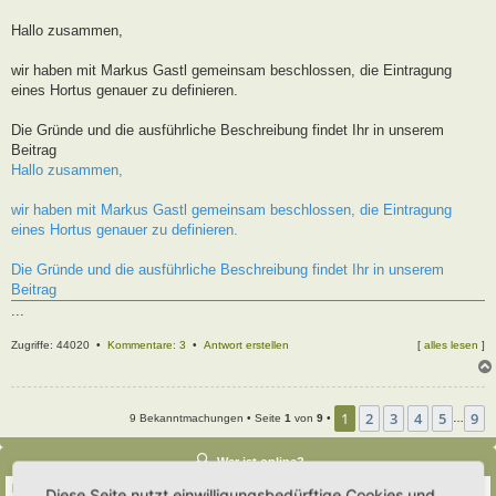
t
r
Hallo zusammen,
a
g
wir haben mit Markus Gastl gemeinsam beschlossen, die Eintragung
eines Hortus genauer zu definieren.
Die Gründe und die ausführliche Beschreibung findet Ihr in unserem
Beitrag
Hallo zusammen,
wir haben mit Markus Gastl gemeinsam beschlossen, die Eintragung
eines Hortus genauer zu definieren.
Die Gründe und die ausführliche Beschreibung findet Ihr in unserem
Beitrag
...
Zugriffe: 44020 •
Kommentare: 3
•
Antwort erstellen
[
alles lesen
]
1
2
3
4
5
9
9 Bekanntmachungen • Seite
1
von
9
•
…
Wer ist online?
Insgesamt sind
88
Besucher online :: 3 sichtbare Mitglieder, 0 unsichtbare Mitglieder und
Diese Seite nutzt einwilligungsbedürftige Cookies und