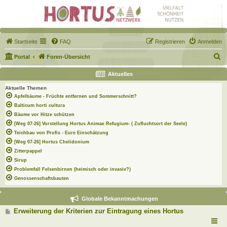
Startseite
FAQ
Registrieren
Anmelden
S
Portal
Foren-Übersicht
u
Aktuelles
c
Aktuelle Themen
h
Apfelbäume - Früchte entfernen und Sommerschnitt?
e
Balticum horti cultura
Bäume vor Hitze schützen
[Weg 07-26] Vorstellung Hortus Animae Refugium- ( Zufluchtsort der Seele)
Teichbau von Profis - Eure Einschätzung
[Weg 07-26] Hortus Chelidonium
Zitterpappel
Sirup
Problemfall Felsenbirnen (heimisch oder invasiv?)
Genossenschaftsbauten
Globale Bekanntmachungen
B
Erweiterung der Kriterien zur Eintragung eines Hortus
e
i