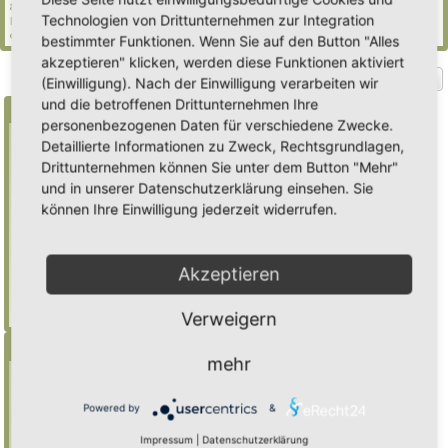
85 Gäste (basierend auf den aktiven Besuchern der letzten 5 Minuten)
Technologien von Drittunternehmen zur Integration
Der Besucherrekord liegt bei
2235
Besuchern, die am Mi 29. Jul 2026, 21:02 gleichzeitig
online waren.
bestimmter Funktionen. Wenn Sie auf den Button "Alles
akzeptieren" klicken, werden diese Funktionen aktiviert
Gehe zu
(Einwilligung). Nach der Einwilligung verarbeiten wir
und die betroffenen Drittunternehmen Ihre
Suche
personenbezogenen Daten für verschiedene Zwecke.
Detaillierte Informationen zu Zweck, Rechtsgrundlagen,
Drittunternehmen können Sie unter dem Button "Mehr"
Benutze ein * als Platzhalter für teilweis
und in unserer Datenschutzerklärung einsehen. Sie
Übereinstimmungen
können Ihre Einwilligung jederzeit widerrufen.
Mulch
findet "Mulch",
Mulch*
findet auch
"Mulchwurst"
Akzeptieren
Weitere Hilfe zur Suche
Erweiterte Suche
Verweigern
Menü
mehr
Inhalt
Foren-Übersicht
Powered by
&
Suche
Impressum
|
Datenschutzerklärung
Registrieren