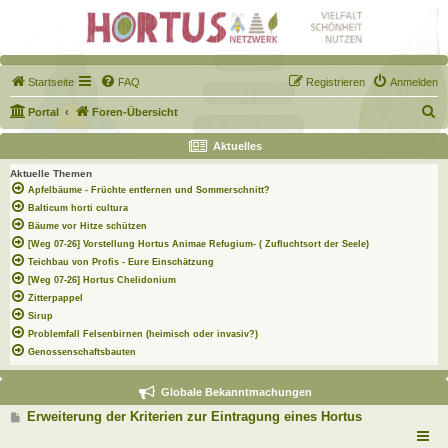
Startseite
FAQ
Registrieren
Anmelden
S
Portal
Foren-Übersicht
u
Aktuelles
c
Aktuelle Themen
h
Apfelbäume - Früchte entfernen und Sommerschnitt?
e
Balticum horti cultura
Bäume vor Hitze schützen
[Weg 07-26] Vorstellung Hortus Animae Refugium- ( Zufluchtsort der Seele)
Teichbau von Profis - Eure Einschätzung
[Weg 07-26] Hortus Chelidonium
Zitterpappel
Sirup
Problemfall Felsenbirnen (heimisch oder invasiv?)
Genossenschaftsbauten
Globale Bekanntmachungen
B
Erweiterung der Kriterien zur Eintragung eines Hortus
e
i