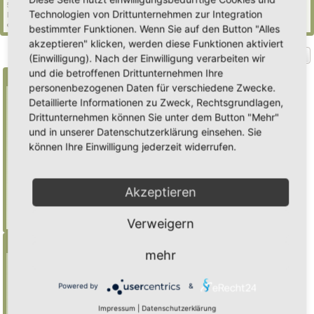
52 Gäste (basierend auf den aktiven Besuchern der letzten 5 Minuten)
Technologien von Drittunternehmen zur Integration
Der Besucherrekord liegt bei
2235
Besuchern, die am Mi 29. Jul 2026, 21:02 gleichzeitig
online waren.
bestimmter Funktionen. Wenn Sie auf den Button "Alles
akzeptieren" klicken, werden diese Funktionen aktiviert
Gehe zu
(Einwilligung). Nach der Einwilligung verarbeiten wir
und die betroffenen Drittunternehmen Ihre
Suche
personenbezogenen Daten für verschiedene Zwecke.
Detaillierte Informationen zu Zweck, Rechtsgrundlagen,
Drittunternehmen können Sie unter dem Button "Mehr"
Benutze ein * als Platzhalter für teilweis
und in unserer Datenschutzerklärung einsehen. Sie
Übereinstimmungen
können Ihre Einwilligung jederzeit widerrufen.
Mulch
findet "Mulch",
Mulch*
findet auch
"Mulchwurst"
Akzeptieren
Weitere Hilfe zur Suche
Erweiterte Suche
Verweigern
Menü
mehr
Inhalt
Foren-Übersicht
Powered by
&
Suche
Impressum
|
Datenschutzerklärung
Registrieren