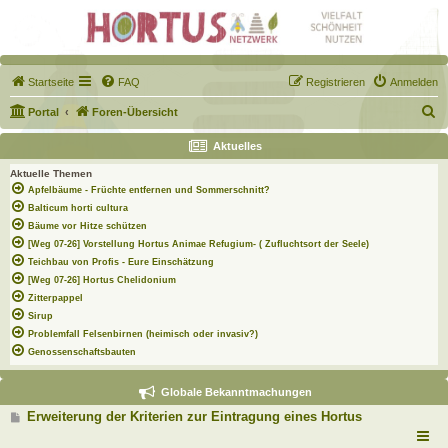
Startseite
FAQ
Registrieren
Anmelden
S
Portal
Foren-Übersicht
u
Aktuelles
c
Aktuelle Themen
h
Apfelbäume - Früchte entfernen und Sommerschnitt?
e
Balticum horti cultura
Bäume vor Hitze schützen
[Weg 07-26] Vorstellung Hortus Animae Refugium- ( Zufluchtsort der Seele)
Teichbau von Profis - Eure Einschätzung
[Weg 07-26] Hortus Chelidonium
Zitterpappel
Sirup
Problemfall Felsenbirnen (heimisch oder invasiv?)
Genossenschaftsbauten
Globale Bekanntmachungen
B
Erweiterung der Kriterien zur Eintragung eines Hortus
e
i