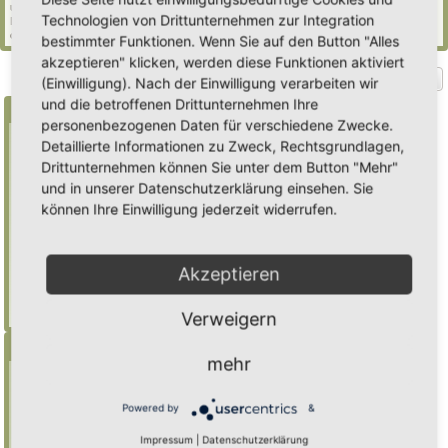
und 597 Gäste (basierend auf den aktiven Besuchern der letzten 5 Minuten)
Technologien von Drittunternehmen zur Integration
Der Besucherrekord liegt bei
2235
Besuchern, die am Mi 29. Jul 2026, 21:02 gleichzeitig
online waren.
bestimmter Funktionen. Wenn Sie auf den Button "Alles
akzeptieren" klicken, werden diese Funktionen aktiviert
Gehe zu
(Einwilligung). Nach der Einwilligung verarbeiten wir
und die betroffenen Drittunternehmen Ihre
Suche
personenbezogenen Daten für verschiedene Zwecke.
Detaillierte Informationen zu Zweck, Rechtsgrundlagen,
Drittunternehmen können Sie unter dem Button "Mehr"
Benutze ein * als Platzhalter für teilweis
und in unserer Datenschutzerklärung einsehen. Sie
Übereinstimmungen
können Ihre Einwilligung jederzeit widerrufen.
Mulch
findet "Mulch",
Mulch*
findet auch
"Mulchwurst"
Akzeptieren
Weitere Hilfe zur Suche
Erweiterte Suche
Verweigern
Menü
mehr
Inhalt
Foren-Übersicht
Powered by
&
Suche
Impressum
|
Datenschutzerklärung
Registrieren