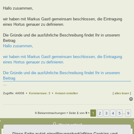
t
r
Hallo zusammen,
a
g
wir haben mit Markus Gastl gemeinsam beschlossen, die Eintragung
eines Hortus genauer zu definieren.
Die Gründe und die ausführliche Beschreibung findet Ihr in unserem
Beitrag
Hallo zusammen,
wir haben mit Markus Gastl gemeinsam beschlossen, die Eintragung
eines Hortus genauer zu definieren.
Die Gründe und die ausführliche Beschreibung findet Ihr in unserem
Beitrag
...
Zugriffe: 44008 •
Kommentare: 3
•
Antwort erstellen
[
alles lesen
]
1
2
3
4
5
9
9 Bekanntmachungen • Seite
1
von
9
•
…
Wer ist online?
Insgesamt sind
602
Besucher online :: 5 sichtbare Mitglieder, 0 unsichtbare Mitglieder
Diese Seite nutzt einwilligungsbedürftige Cookies und