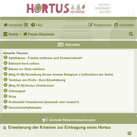
Startseite
FAQ
Registrieren
Anmelden
S
Portal
Foren-Übersicht
u
Aktuelles
c
Aktuelle Themen
h
Apfelbäume - Früchte entfernen und Sommerschnitt?
e
Balticum horti cultura
Bäume vor Hitze schützen
[Weg 07-26] Vorstellung Hortus Animae Refugium- ( Zufluchtsort der Seele)
Teichbau von Profis - Eure Einschätzung
[Weg 07-26] Hortus Chelidonium
Zitterpappel
Sirup
Problemfall Felsenbirnen (heimisch oder invasiv?)
Genossenschaftsbauten
Globale Bekanntmachungen
B
Erweiterung der Kriterien zur Eintragung eines Hortus
e
i