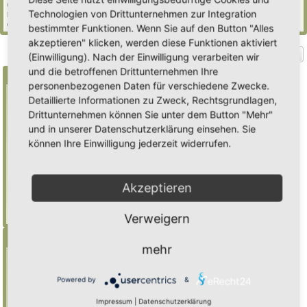
65 Gäste (basierend auf den aktiven Besuchern der letzten 5 Minuten)
Technologien von Drittunternehmen zur Integration
Der Besucherrekord liegt bei
2235
Besuchern, die am Mi 29. Jul 2026, 21:02 gleichzeitig
online waren.
bestimmter Funktionen. Wenn Sie auf den Button "Alles
akzeptieren" klicken, werden diese Funktionen aktiviert
Gehe zu
(Einwilligung). Nach der Einwilligung verarbeiten wir
und die betroffenen Drittunternehmen Ihre
Suche
personenbezogenen Daten für verschiedene Zwecke.
Detaillierte Informationen zu Zweck, Rechtsgrundlagen,
Drittunternehmen können Sie unter dem Button "Mehr"
Benutze ein * als Platzhalter für teilweis
und in unserer Datenschutzerklärung einsehen. Sie
Übereinstimmungen
können Ihre Einwilligung jederzeit widerrufen.
Mulch
findet "Mulch",
Mulch*
findet auch
"Mulchwurst"
Akzeptieren
Weitere Hilfe zur Suche
Erweiterte Suche
Verweigern
Menü
mehr
Inhalt
Foren-Übersicht
Powered by
&
Suche
Impressum
|
Datenschutzerklärung
Registrieren