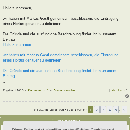
t
r
Hallo zusammen,
a
g
wir haben mit Markus Gastl gemeinsam beschlossen, die Eintragung
eines Hortus genauer zu definieren.
Die Gründe und die ausführliche Beschreibung findet Ihr in unserem
Beitrag
Hallo zusammen,
wir haben mit Markus Gastl gemeinsam beschlossen, die Eintragung
eines Hortus genauer zu definieren.
Die Gründe und die ausführliche Beschreibung findet Ihr in unserem
Beitrag
...
Zugriffe: 44020 •
Kommentare: 3
•
Antwort erstellen
[
alles lesen
]
1
2
3
4
5
9
9 Bekanntmachungen • Seite
1
von
9
•
…
Wer ist online?
Insgesamt sind
68
Besucher online :: 3 sichtbare Mitglieder, 0 unsichtbare Mitglieder und
Diese Seite nutzt einwilligungsbedürftige Cookies und