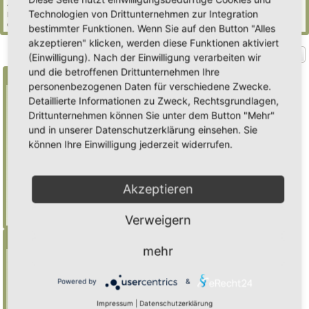
49 Gäste (basierend auf den aktiven Besuchern der letzten 5 Minuten)
Technologien von Drittunternehmen zur Integration
Der Besucherrekord liegt bei
2235
Besuchern, die am Mi 29. Jul 2026, 21:02 gleichzeitig
online waren.
bestimmter Funktionen. Wenn Sie auf den Button "Alles
akzeptieren" klicken, werden diese Funktionen aktiviert
Gehe zu
(Einwilligung). Nach der Einwilligung verarbeiten wir
und die betroffenen Drittunternehmen Ihre
Suche
personenbezogenen Daten für verschiedene Zwecke.
Detaillierte Informationen zu Zweck, Rechtsgrundlagen,
Drittunternehmen können Sie unter dem Button "Mehr"
Benutze ein * als Platzhalter für teilweis
und in unserer Datenschutzerklärung einsehen. Sie
Übereinstimmungen
können Ihre Einwilligung jederzeit widerrufen.
Mulch
findet "Mulch",
Mulch*
findet auch
"Mulchwurst"
Akzeptieren
Weitere Hilfe zur Suche
Erweiterte Suche
Verweigern
Menü
mehr
Inhalt
Foren-Übersicht
Powered by
&
Suche
Impressum
|
Datenschutzerklärung
Registrieren