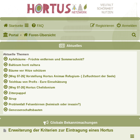
Startseite
FAQ
Registrieren
Anmelden
S
Portal
Foren-Übersicht
u
Aktuelles
c
Aktuelle Themen
h
Apfelbäume - Früchte entfernen und Sommerschnitt?
e
Balticum horti cultura
Bäume vor Hitze schützen
[Weg 07-26] Vorstellung Hortus Animae Refugium- ( Zufluchtsort der Seele)
Teichbau von Profis - Eure Einschätzung
[Weg 07-26] Hortus Chelidonium
Zitterpappel
Sirup
Problemfall Felsenbirnen (heimisch oder invasiv?)
Genossenschaftsbauten
Globale Bekanntmachungen
B
Erweiterung der Kriterien zur Eintragung eines Hortus
e
i