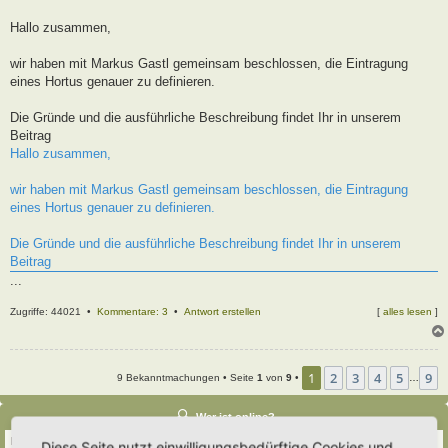
t
r
Hallo zusammen,
a
g
wir haben mit Markus Gastl gemeinsam beschlossen, die Eintragung
eines Hortus genauer zu definieren.
Die Gründe und die ausführliche Beschreibung findet Ihr in unserem
Beitrag
Hallo zusammen,
wir haben mit Markus Gastl gemeinsam beschlossen, die Eintragung
eines Hortus genauer zu definieren.
Die Gründe und die ausführliche Beschreibung findet Ihr in unserem
Beitrag
...
Zugriffe: 44021 •
Kommentare: 3
•
Antwort erstellen
[
alles lesen
]
1
2
3
4
5
9
9 Bekanntmachungen • Seite
1
von
9
•
…
Wer ist online?
Insgesamt sind
52
Besucher online :: 3 sichtbare Mitglieder, 0 unsichtbare Mitglieder und
Diese Seite nutzt einwilligungsbedürftige Cookies und