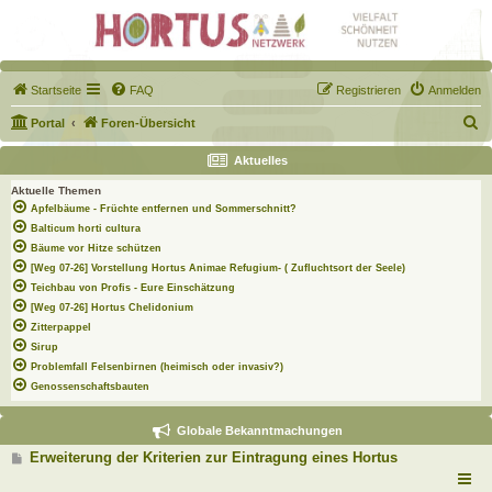
Startseite
FAQ
Registrieren
Anmelden
S
Portal
Foren-Übersicht
u
Aktuelles
c
Aktuelle Themen
h
Apfelbäume - Früchte entfernen und Sommerschnitt?
e
Balticum horti cultura
Bäume vor Hitze schützen
[Weg 07-26] Vorstellung Hortus Animae Refugium- ( Zufluchtsort der Seele)
Teichbau von Profis - Eure Einschätzung
[Weg 07-26] Hortus Chelidonium
Zitterpappel
Sirup
Problemfall Felsenbirnen (heimisch oder invasiv?)
Genossenschaftsbauten
Globale Bekanntmachungen
B
Erweiterung der Kriterien zur Eintragung eines Hortus
e
i