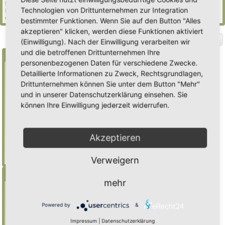
50 Gäste (basierend auf den aktiven Besuchern der letzten 5 Minuten)
Technologien von Drittunternehmen zur Integration
Der Besucherrekord liegt bei
2235
Besuchern, die am Mi 29. Jul 2026, 21:02 gleichzeitig
online waren.
bestimmter Funktionen. Wenn Sie auf den Button "Alles
akzeptieren" klicken, werden diese Funktionen aktiviert
Gehe zu
(Einwilligung). Nach der Einwilligung verarbeiten wir
und die betroffenen Drittunternehmen Ihre
Suche
personenbezogenen Daten für verschiedene Zwecke.
Detaillierte Informationen zu Zweck, Rechtsgrundlagen,
Drittunternehmen können Sie unter dem Button "Mehr"
Benutze ein * als Platzhalter für teilweis
und in unserer Datenschutzerklärung einsehen. Sie
Übereinstimmungen
können Ihre Einwilligung jederzeit widerrufen.
Mulch
findet "Mulch",
Mulch*
findet auch
"Mulchwurst"
Akzeptieren
Weitere Hilfe zur Suche
Erweiterte Suche
Verweigern
Menü
mehr
Inhalt
Foren-Übersicht
Powered by
&
Suche
Impressum
|
Datenschutzerklärung
Registrieren