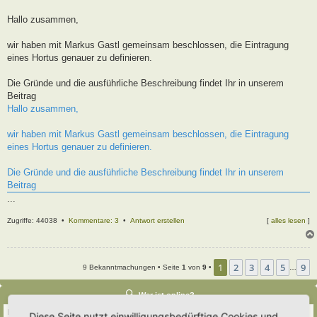
t
r
Hallo zusammen,
a
g
wir haben mit Markus Gastl gemeinsam beschlossen, die Eintragung
eines Hortus genauer zu definieren.
Die Gründe und die ausführliche Beschreibung findet Ihr in unserem
Beitrag
Hallo zusammen,
wir haben mit Markus Gastl gemeinsam beschlossen, die Eintragung
eines Hortus genauer zu definieren.
Die Gründe und die ausführliche Beschreibung findet Ihr in unserem
Beitrag
...
Zugriffe: 44038 •
Kommentare: 3
•
Antwort erstellen
[
alles lesen
]
1
2
3
4
5
9
9 Bekanntmachungen • Seite
1
von
9
•
…
Wer ist online?
Insgesamt sind
55
Besucher online :: 5 sichtbare Mitglieder, 0 unsichtbare Mitglieder und
Diese Seite nutzt einwilligungsbedürftige Cookies und