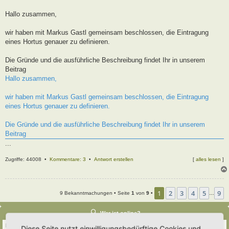
t
r
Hallo zusammen,
a
g
wir haben mit Markus Gastl gemeinsam beschlossen, die Eintragung
eines Hortus genauer zu definieren.
Die Gründe und die ausführliche Beschreibung findet Ihr in unserem
Beitrag
Hallo zusammen,
wir haben mit Markus Gastl gemeinsam beschlossen, die Eintragung
eines Hortus genauer zu definieren.
Die Gründe und die ausführliche Beschreibung findet Ihr in unserem
Beitrag
...
Zugriffe: 44008 •
Kommentare: 3
•
Antwort erstellen
[
alles lesen
]
1
2
3
4
5
9
9 Bekanntmachungen • Seite
1
von
9
•
…
Wer ist online?
Insgesamt sind
688
Besucher online :: 2 sichtbare Mitglieder, 0 unsichtbare Mitglieder
Diese Seite nutzt einwilligungsbedürftige Cookies und