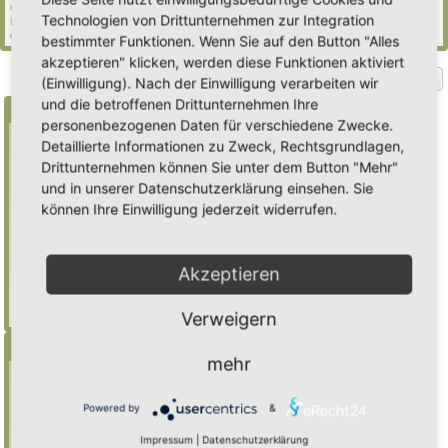
und 686 Gäste (basierend auf den aktiven Besuchern der letzten 5 Minuten)
Technologien von Drittunternehmen zur Integration
Der Besucherrekord liegt bei
2235
Besuchern, die am Mi 29. Jul 2026, 21:02 gleichzeitig
online waren.
bestimmter Funktionen. Wenn Sie auf den Button "Alles
akzeptieren" klicken, werden diese Funktionen aktiviert
Gehe zu
(Einwilligung). Nach der Einwilligung verarbeiten wir
und die betroffenen Drittunternehmen Ihre
Suche
personenbezogenen Daten für verschiedene Zwecke.
Detaillierte Informationen zu Zweck, Rechtsgrundlagen,
Drittunternehmen können Sie unter dem Button "Mehr"
Benutze ein * als Platzhalter für teilweis
und in unserer Datenschutzerklärung einsehen. Sie
Übereinstimmungen
können Ihre Einwilligung jederzeit widerrufen.
Mulch
findet "Mulch",
Mulch*
findet auch
"Mulchwurst"
Akzeptieren
Weitere Hilfe zur Suche
Erweiterte Suche
Verweigern
Menü
mehr
Inhalt
Foren-Übersicht
Powered by
&
Suche
Impressum
|
Datenschutzerklärung
Registrieren