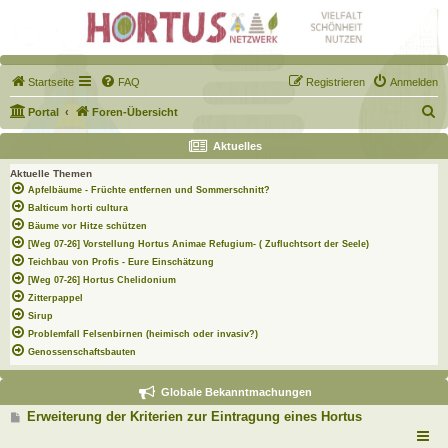
Startseite
FAQ
Registrieren
Anmelden
S
Portal
Foren-Übersicht
u
Aktuelles
c
Aktuelle Themen
h
Apfelbäume - Früchte entfernen und Sommerschnitt?
e
Balticum horti cultura
Bäume vor Hitze schützen
[Weg 07-26] Vorstellung Hortus Animae Refugium- ( Zufluchtsort der Seele)
Teichbau von Profis - Eure Einschätzung
[Weg 07-26] Hortus Chelidonium
Zitterpappel
Sirup
Problemfall Felsenbirnen (heimisch oder invasiv?)
Genossenschaftsbauten
Globale Bekanntmachungen
B
Erweiterung der Kriterien zur Eintragung eines Hortus
e
i