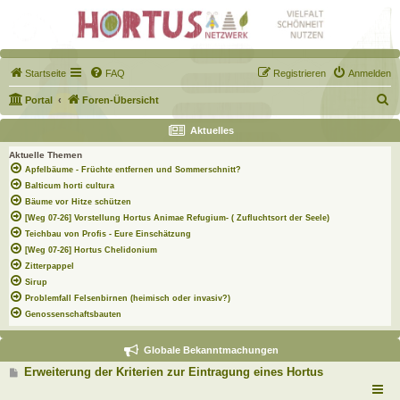
Startseite
FAQ
Registrieren
Anmelden
S
Portal
Foren-Übersicht
u
Aktuelles
c
Aktuelle Themen
h
Apfelbäume - Früchte entfernen und Sommerschnitt?
e
Balticum horti cultura
Bäume vor Hitze schützen
[Weg 07-26] Vorstellung Hortus Animae Refugium- ( Zufluchtsort der Seele)
Teichbau von Profis - Eure Einschätzung
[Weg 07-26] Hortus Chelidonium
Zitterpappel
Sirup
Problemfall Felsenbirnen (heimisch oder invasiv?)
Genossenschaftsbauten
Globale Bekanntmachungen
B
Erweiterung der Kriterien zur Eintragung eines Hortus
e
i