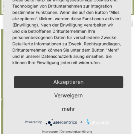
44 Gäste (basierend auf den aktiven Besuchern der letzten 5 Minuten)
Technologien von Drittunternehmen zur Integration
Der Besucherrekord liegt bei
2235
Besuchern, die am Mi 29. Jul 2026, 21:02 gleichzeitig
online waren.
bestimmter Funktionen. Wenn Sie auf den Button "Alles
akzeptieren" klicken, werden diese Funktionen aktiviert
Gehe zu
(Einwilligung). Nach der Einwilligung verarbeiten wir
und die betroffenen Drittunternehmen Ihre
Suche
personenbezogenen Daten für verschiedene Zwecke.
Detaillierte Informationen zu Zweck, Rechtsgrundlagen,
Drittunternehmen können Sie unter dem Button "Mehr"
Benutze ein * als Platzhalter für teilweis
und in unserer Datenschutzerklärung einsehen. Sie
Übereinstimmungen
können Ihre Einwilligung jederzeit widerrufen.
Mulch
findet "Mulch",
Mulch*
findet auch
"Mulchwurst"
Akzeptieren
Weitere Hilfe zur Suche
Erweiterte Suche
Verweigern
Menü
mehr
Inhalt
Foren-Übersicht
Powered by
&
Suche
Impressum
|
Datenschutzerklärung
Registrieren