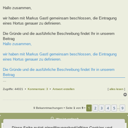
t
r
Hallo zusammen,
a
g
wir haben mit Markus Gastl gemeinsam beschlossen, die Eintragung
eines Hortus genauer zu definieren.
Die Gründe und die ausführliche Beschreibung findet Ihr in unserem
Beitrag
Hallo zusammen,
wir haben mit Markus Gastl gemeinsam beschlossen, die Eintragung
eines Hortus genauer zu definieren.
Die Gründe und die ausführliche Beschreibung findet Ihr in unserem
Beitrag
...
Zugriffe: 44021 •
Kommentare: 3
•
Antwort erstellen
[
alles lesen
]
1
2
3
4
5
9
9 Bekanntmachungen • Seite
1
von
9
•
…
Wer ist online?
Insgesamt sind
47
Besucher online :: 3 sichtbare Mitglieder, 0 unsichtbare Mitglieder und
Diese Seite nutzt einwilligungsbedürftige Cookies und