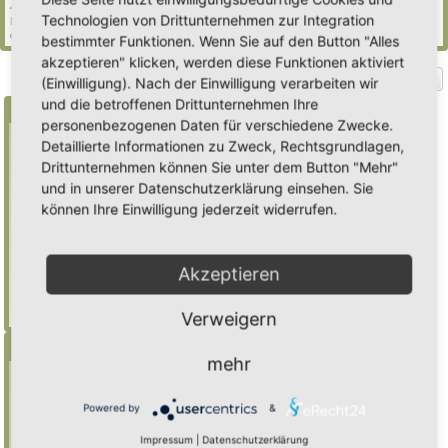
44 Gäste (basierend auf den aktiven Besuchern der letzten 5 Minuten)
Technologien von Drittunternehmen zur Integration
Der Besucherrekord liegt bei
2235
Besuchern, die am Mi 29. Jul 2026, 21:02 gleichzeitig
online waren.
bestimmter Funktionen. Wenn Sie auf den Button "Alles
akzeptieren" klicken, werden diese Funktionen aktiviert
Gehe zu
(Einwilligung). Nach der Einwilligung verarbeiten wir
und die betroffenen Drittunternehmen Ihre
Suche
personenbezogenen Daten für verschiedene Zwecke.
Detaillierte Informationen zu Zweck, Rechtsgrundlagen,
Drittunternehmen können Sie unter dem Button "Mehr"
Benutze ein * als Platzhalter für teilweis
und in unserer Datenschutzerklärung einsehen. Sie
Übereinstimmungen
können Ihre Einwilligung jederzeit widerrufen.
Mulch
findet "Mulch",
Mulch*
findet auch
"Mulchwurst"
Akzeptieren
Weitere Hilfe zur Suche
Erweiterte Suche
Verweigern
Menü
mehr
Inhalt
Foren-Übersicht
Powered by
&
Suche
Impressum
|
Datenschutzerklärung
Registrieren