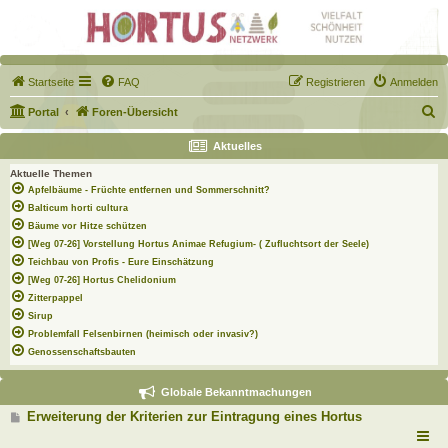
Startseite
FAQ
Registrieren
Anmelden
S
Portal
Foren-Übersicht
u
Aktuelles
c
Aktuelle Themen
h
Apfelbäume - Früchte entfernen und Sommerschnitt?
e
Balticum horti cultura
Bäume vor Hitze schützen
[Weg 07-26] Vorstellung Hortus Animae Refugium- ( Zufluchtsort der Seele)
Teichbau von Profis - Eure Einschätzung
[Weg 07-26] Hortus Chelidonium
Zitterpappel
Sirup
Problemfall Felsenbirnen (heimisch oder invasiv?)
Genossenschaftsbauten
Globale Bekanntmachungen
B
Erweiterung der Kriterien zur Eintragung eines Hortus
e
i