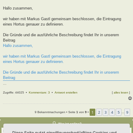
t
r
Hallo zusammen,
a
g
wir haben mit Markus Gastl gemeinsam beschlossen, die Eintragung
eines Hortus genauer zu definieren.
Die Gründe und die ausführliche Beschreibung findet Ihr in unserem
Beitrag
Hallo zusammen,
wir haben mit Markus Gastl gemeinsam beschlossen, die Eintragung
eines Hortus genauer zu definieren.
Die Gründe und die ausführliche Beschreibung findet Ihr in unserem
Beitrag
...
Zugriffe: 44025 •
Kommentare: 3
•
Antwort erstellen
[
alles lesen
]
1
2
3
4
5
9
9 Bekanntmachungen • Seite
1
von
9
•
…
Wer ist online?
Insgesamt sind
46
Besucher online :: 2 sichtbare Mitglieder, 0 unsichtbare Mitglieder und
Diese Seite nutzt einwilligungsbedürftige Cookies und