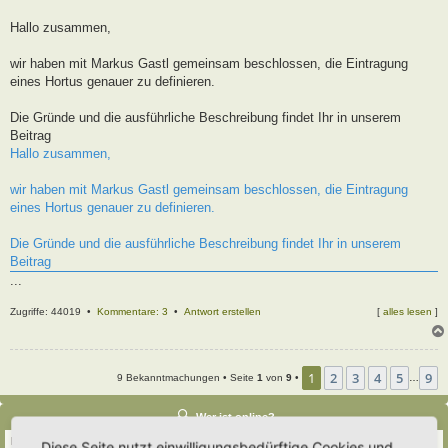
t
r
Hallo zusammen,
a
g
wir haben mit Markus Gastl gemeinsam beschlossen, die Eintragung
eines Hortus genauer zu definieren.
Die Gründe und die ausführliche Beschreibung findet Ihr in unserem
Beitrag
Hallo zusammen,
wir haben mit Markus Gastl gemeinsam beschlossen, die Eintragung
eines Hortus genauer zu definieren.
Die Gründe und die ausführliche Beschreibung findet Ihr in unserem
Beitrag
...
Zugriffe: 44019 •
Kommentare: 3
•
Antwort erstellen
[
alles lesen
]
1
2
3
4
5
9
9 Bekanntmachungen • Seite
1
von
9
•
…
Wer ist online?
Insgesamt sind
502
Besucher online :: 4 sichtbare Mitglieder, 0 unsichtbare Mitglieder
Diese Seite nutzt einwilligungsbedürftige Cookies und