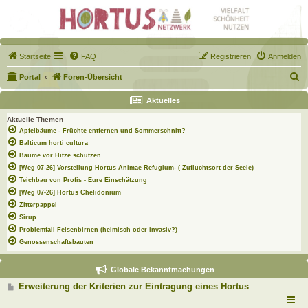
Startseite
FAQ
Registrieren
Anmelden
S
Portal
Foren-Übersicht
u
Aktuelles
c
Aktuelle Themen
h
Apfelbäume - Früchte entfernen und Sommerschnitt?
e
Balticum horti cultura
Bäume vor Hitze schützen
[Weg 07-26] Vorstellung Hortus Animae Refugium- ( Zufluchtsort der Seele)
Teichbau von Profis - Eure Einschätzung
[Weg 07-26] Hortus Chelidonium
Zitterpappel
Sirup
Problemfall Felsenbirnen (heimisch oder invasiv?)
Genossenschaftsbauten
Globale Bekanntmachungen
B
Erweiterung der Kriterien zur Eintragung eines Hortus
e
i