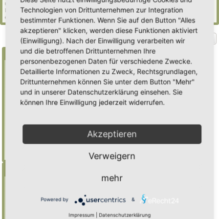
und 498 Gäste (basierend auf den aktiven Besuchern der letzten 5 Minuten)
Technologien von Drittunternehmen zur Integration
Der Besucherrekord liegt bei
2235
Besuchern, die am Mi 29. Jul 2026, 21:02 gleichzeitig
online waren.
bestimmter Funktionen. Wenn Sie auf den Button "Alles
akzeptieren" klicken, werden diese Funktionen aktiviert
Gehe zu
(Einwilligung). Nach der Einwilligung verarbeiten wir
und die betroffenen Drittunternehmen Ihre
Suche
personenbezogenen Daten für verschiedene Zwecke.
Detaillierte Informationen zu Zweck, Rechtsgrundlagen,
Drittunternehmen können Sie unter dem Button "Mehr"
Benutze ein * als Platzhalter für teilweis
und in unserer Datenschutzerklärung einsehen. Sie
Übereinstimmungen
können Ihre Einwilligung jederzeit widerrufen.
Mulch
findet "Mulch",
Mulch*
findet auch
"Mulchwurst"
Akzeptieren
Weitere Hilfe zur Suche
Erweiterte Suche
Verweigern
Menü
mehr
Inhalt
Foren-Übersicht
Powered by
&
Suche
Impressum
|
Datenschutzerklärung
Registrieren