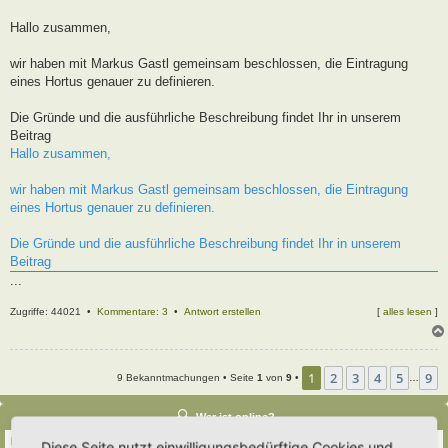
t
r
Hallo zusammen,
a
g
wir haben mit Markus Gastl gemeinsam beschlossen, die Eintragung
eines Hortus genauer zu definieren.
Die Gründe und die ausführliche Beschreibung findet Ihr in unserem
Beitrag
Hallo zusammen,
wir haben mit Markus Gastl gemeinsam beschlossen, die Eintragung
eines Hortus genauer zu definieren.
Die Gründe und die ausführliche Beschreibung findet Ihr in unserem
Beitrag
...
Zugriffe: 44021 •
Kommentare: 3
•
Antwort erstellen
[
alles lesen
]
1
2
3
4
5
9
9 Bekanntmachungen • Seite
1
von
9
•
…
Wer ist online?
Insgesamt sind
79
Besucher online :: 2 sichtbare Mitglieder, 0 unsichtbare Mitglieder und
Diese Seite nutzt einwilligungsbedürftige Cookies und