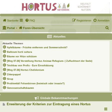
Startseite
FAQ
Registrieren
Anmelden
S
Portal
Foren-Übersicht
u
Aktuelles
c
Aktuelle Themen
h
Apfelbäume - Früchte entfernen und Sommerschnitt?
e
Balticum horti cultura
Bäume vor Hitze schützen
[Weg 07-26] Vorstellung Hortus Animae Refugium- ( Zufluchtsort der Seele)
Teichbau von Profis - Eure Einschätzung
[Weg 07-26] Hortus Chelidonium
Zitterpappel
Sirup
Problemfall Felsenbirnen (heimisch oder invasiv?)
Genossenschaftsbauten
Globale Bekanntmachungen
B
Erweiterung der Kriterien zur Eintragung eines Hortus
e
i