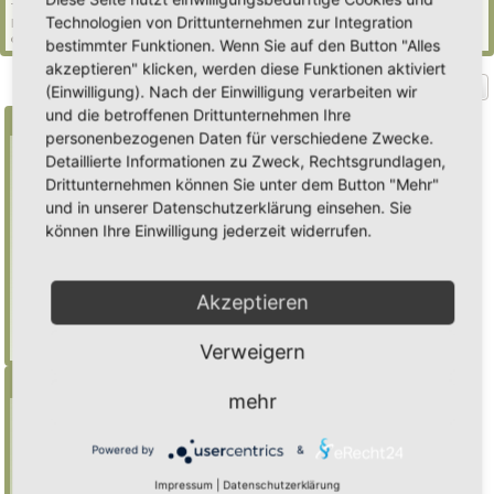
77 Gäste (basierend auf den aktiven Besuchern der letzten 5 Minuten)
Technologien von Drittunternehmen zur Integration
Der Besucherrekord liegt bei
2235
Besuchern, die am Mi 29. Jul 2026, 21:02 gleichzeitig
online waren.
bestimmter Funktionen. Wenn Sie auf den Button "Alles
akzeptieren" klicken, werden diese Funktionen aktiviert
Gehe zu
(Einwilligung). Nach der Einwilligung verarbeiten wir
und die betroffenen Drittunternehmen Ihre
Suche
personenbezogenen Daten für verschiedene Zwecke.
Detaillierte Informationen zu Zweck, Rechtsgrundlagen,
Drittunternehmen können Sie unter dem Button "Mehr"
Benutze ein * als Platzhalter für teilweis
und in unserer Datenschutzerklärung einsehen. Sie
Übereinstimmungen
können Ihre Einwilligung jederzeit widerrufen.
Mulch
findet "Mulch",
Mulch*
findet auch
"Mulchwurst"
Akzeptieren
Weitere Hilfe zur Suche
Erweiterte Suche
Verweigern
Menü
mehr
Inhalt
Foren-Übersicht
Powered by
&
Suche
Impressum
|
Datenschutzerklärung
Registrieren