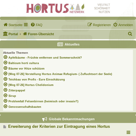
Startseite
FAQ
Registrieren
Anmelden
S
Portal
Foren-Übersicht
u
Aktuelles
c
Aktuelle Themen
h
Apfelbäume - Früchte entfernen und Sommerschnitt?
e
Balticum horti cultura
Bäume vor Hitze schützen
[Weg 07-26] Vorstellung Hortus Animae Refugium- ( Zufluchtsort der Seele)
Teichbau von Profis - Eure Einschätzung
[Weg 07-26] Hortus Chelidonium
Zitterpappel
Sirup
Problemfall Felsenbirnen (heimisch oder invasiv?)
Genossenschaftsbauten
Globale Bekanntmachungen
B
Erweiterung der Kriterien zur Eintragung eines Hortus
e
i