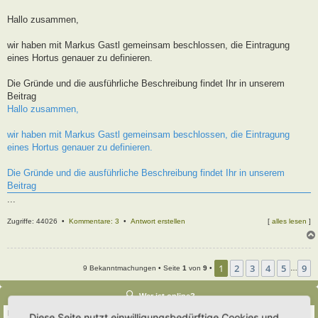
t
r
Hallo zusammen,
a
g
wir haben mit Markus Gastl gemeinsam beschlossen, die Eintragung
eines Hortus genauer zu definieren.
Die Gründe und die ausführliche Beschreibung findet Ihr in unserem
Beitrag
Hallo zusammen,
wir haben mit Markus Gastl gemeinsam beschlossen, die Eintragung
eines Hortus genauer zu definieren.
Die Gründe und die ausführliche Beschreibung findet Ihr in unserem
Beitrag
...
Zugriffe: 44026 •
Kommentare: 3
•
Antwort erstellen
[
alles lesen
]
1
2
3
4
5
9
9 Bekanntmachungen • Seite
1
von
9
•
…
Wer ist online?
Insgesamt sind
58
Besucher online :: 4 sichtbare Mitglieder, 1 unsichtbares Mitglied und
Diese Seite nutzt einwilligungsbedürftige Cookies und