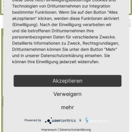
53 Gäste (basierend auf den aktiven Besuchern der letzten 5 Minuten)
Technologien von Drittunternehmen zur Integration
Der Besucherrekord liegt bei
2235
Besuchern, die am Mi 29. Jul 2026, 21:02 gleichzeitig
online waren.
bestimmter Funktionen. Wenn Sie auf den Button "Alles
akzeptieren" klicken, werden diese Funktionen aktiviert
Gehe zu
(Einwilligung). Nach der Einwilligung verarbeiten wir
und die betroffenen Drittunternehmen Ihre
Suche
personenbezogenen Daten für verschiedene Zwecke.
Detaillierte Informationen zu Zweck, Rechtsgrundlagen,
Drittunternehmen können Sie unter dem Button "Mehr"
Benutze ein * als Platzhalter für teilweis
und in unserer Datenschutzerklärung einsehen. Sie
Übereinstimmungen
können Ihre Einwilligung jederzeit widerrufen.
Mulch
findet "Mulch",
Mulch*
findet auch
"Mulchwurst"
Akzeptieren
Weitere Hilfe zur Suche
Erweiterte Suche
Verweigern
Menü
mehr
Inhalt
Foren-Übersicht
Powered by
&
Suche
Impressum
|
Datenschutzerklärung
Registrieren