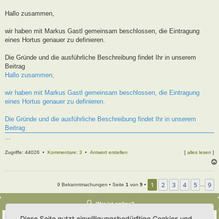
t
r
Hallo zusammen,
a
g
wir haben mit Markus Gastl gemeinsam beschlossen, die Eintragung
eines Hortus genauer zu definieren.
Die Gründe und die ausführliche Beschreibung findet Ihr in unserem
Beitrag
Hallo zusammen,
wir haben mit Markus Gastl gemeinsam beschlossen, die Eintragung
eines Hortus genauer zu definieren.
Die Gründe und die ausführliche Beschreibung findet Ihr in unserem
Beitrag
...
Zugriffe: 44026 •
Kommentare: 3
•
Antwort erstellen
[
alles lesen
]
1
2
3
4
5
9
9 Bekanntmachungen • Seite
1
von
9
•
…
Wer ist online?
Insgesamt sind
739
Besucher online :: 2 sichtbare Mitglieder, 0 unsichtbare Mitglieder
Diese Seite nutzt einwilligungsbedürftige Cookies und