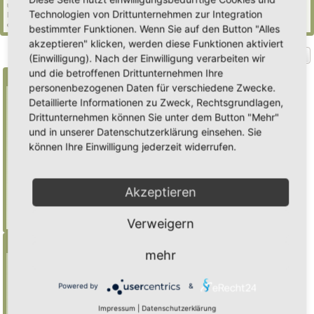
und 737 Gäste (basierend auf den aktiven Besuchern der letzten 5 Minuten)
Technologien von Drittunternehmen zur Integration
Der Besucherrekord liegt bei
2235
Besuchern, die am Mi 29. Jul 2026, 21:02 gleichzeitig
online waren.
bestimmter Funktionen. Wenn Sie auf den Button "Alles
akzeptieren" klicken, werden diese Funktionen aktiviert
Gehe zu
(Einwilligung). Nach der Einwilligung verarbeiten wir
und die betroffenen Drittunternehmen Ihre
Suche
personenbezogenen Daten für verschiedene Zwecke.
Detaillierte Informationen zu Zweck, Rechtsgrundlagen,
Drittunternehmen können Sie unter dem Button "Mehr"
Benutze ein * als Platzhalter für teilweis
und in unserer Datenschutzerklärung einsehen. Sie
Übereinstimmungen
können Ihre Einwilligung jederzeit widerrufen.
Mulch
findet "Mulch",
Mulch*
findet auch
"Mulchwurst"
Akzeptieren
Weitere Hilfe zur Suche
Erweiterte Suche
Verweigern
Menü
mehr
Inhalt
Foren-Übersicht
Powered by
&
Suche
Impressum
|
Datenschutzerklärung
Registrieren