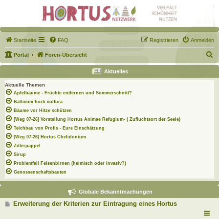
Startseite
FAQ
Registrieren
Anmelden
S
Portal
Foren-Übersicht
u
Aktuelles
c
Aktuelle Themen
h
Apfelbäume - Früchte entfernen und Sommerschnitt?
e
Balticum horti cultura
Bäume vor Hitze schützen
[Weg 07-26] Vorstellung Hortus Animae Refugium- ( Zufluchtsort der Seele)
Teichbau von Profis - Eure Einschätzung
[Weg 07-26] Hortus Chelidonium
Zitterpappel
Sirup
Problemfall Felsenbirnen (heimisch oder invasiv?)
Genossenschaftsbauten
Globale Bekanntmachungen
B
Erweiterung der Kriterien zur Eintragung eines Hortus
e
i