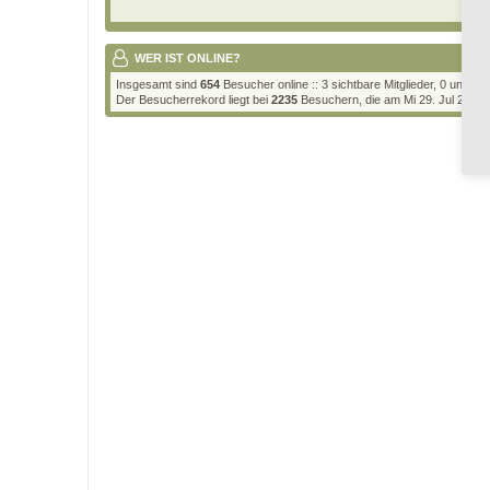
WER IST ONLINE?
Insgesamt sind
654
Besucher online :: 3 sichtbare Mitglieder, 0 unsic
Der Besucherrekord liegt bei
2235
Besuchern, die am Mi 29. Jul 2026, 2