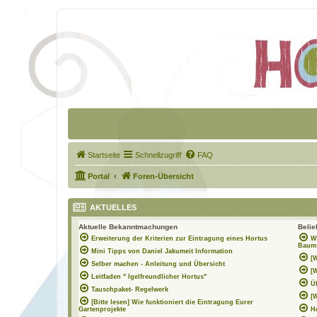
Startseite
Schnellzugriff
FAQ
Portal
Foren-Übersicht
AKTUELLES
Aktuelle Bekanntmachungen
Beli
Erweiterung der Kriterien zur Eintragung eines Hortus
W
Baums
Mini Tipps von Daniel Jakumeit Information
[
Selber machen - Anleitung und Übersicht
[
Leitfaden " Igelfreundlicher Hortus"
Ü
Tauschpaket- Regelwerk
[
[Bitte lesen] Wie funktioniert die Eintragung Eurer
Gartenprojekte
H