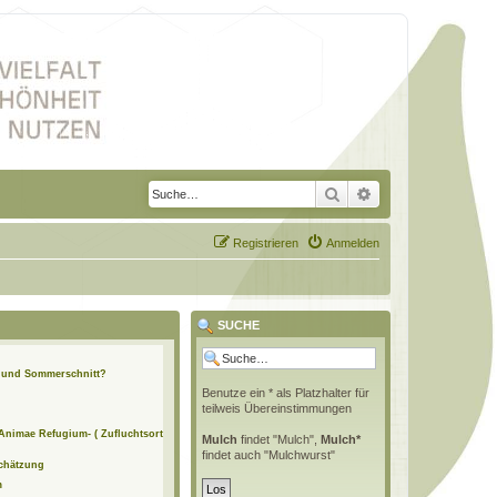
Suche
Erweiterte Suche
Registrieren
Anmelden
SUCHE
n und Sommerschnitt?
Benutze ein * als Platzhalter für
teilweis Übereinstimmungen
 Animae Refugium- ( Zufluchtsort
Mulch
findet "Mulch",
Mulch*
findet auch "Mulchwurst"
schätzung
m