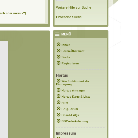
Weitere Hilfe zur Suche
sch oder invasiv?)
Erweiterte Suche
MENÜ
Inhalt
Foren-Übersicht
Suche
Registrieren
Hortus
Wie funktioniert die
Eintragung
Hortus eintragen
Hortus Karte & Liste
Hilfe
FAQ-Forum
Board-FAQs
BBCode-Anleitung
Impressum