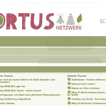
ebte Themen
Aktuelle Themen
as sind die besten Gehölze für (Halb-)Schatten und
Apfelbäume - Früchte entferne
chatten?
Balticum horti cultura
Weg 02/26] Mini ager dei
Bäume vor Hitze schützen
Weg 02/26] Mein Garten - meine Auszeit
[Weg 07-26] Vorstellung Hortus
berlegungen zum Start eines jährlichen Pflanzentauschs
der Seele)
Weg 12-25] Hortus NaturReich
Teichbau von Profis - Eure Ein
ortus Tamiaea
[Weg 07-26] Hortus Chelidoniu