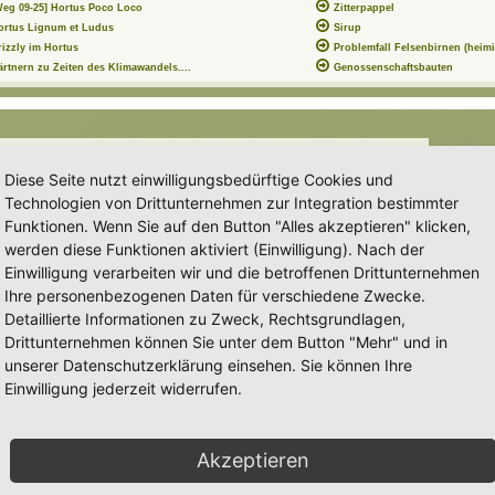
Weg 09-25] Hortus Poco Loco
Zitterpappel
ortus Lignum et Ludus
Sirup
rizzly im Hortus
Problemfall Felsenbirnen (heimi
ärtnern zu Zeiten des Klimawandels....
Genossenschaftsbauten
tus
Forum:
Ankündigungen & Fragen zum Forum
Diese Seite nutzt einwilligungsbedürftige Cookies und
Technologien von Drittunternehmen zur Integration bestimmter
Funktionen. Wenn Sie auf den Button "Alles akzeptieren" klicken,
werden diese Funktionen aktiviert (Einwilligung). Nach der
intragung eines Hortus genauer zu definieren.
Einwilligung verarbeiten wir und die betroffenen Drittunternehmen
Ihre personenbezogenen Daten für verschiedene Zwecke.
n unserem Beitrag
Detaillierte Informationen zu Zweck, Rechtsgrundlagen,
Drittunternehmen können Sie unter dem Button "Mehr" und in
intragung eines Hortus genauer zu definieren.
unserer Datenschutzerklärung einsehen. Sie können Ihre
Einwilligung jederzeit widerrufen.
n unserem Beitrag
...
[
alles lesen
]
N
Akzeptieren
a
c