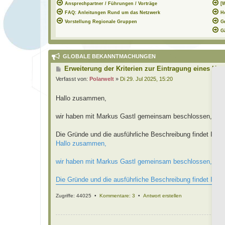
Ansprechpartner / Führungen / Vorträge
[
FAQ: Anleitungen Rund um das Netzwerk
H
Vorstellung Regionale Gruppen
G
G
GLOBALE BEKANNTMACHUNGEN
B
Erweiterung der Kriterien zur Eintragung eines Hor
e
Verfasst von:
Polarwelt
»
Di 29. Jul 2025, 15:20
i
t
r
Hallo zusammen,
a
g
wir haben mit Markus Gastl gemeinsam beschlossen, die E
Die Gründe und die ausführliche Beschreibung findet Ihr i
Hallo zusammen,
wir haben mit Markus Gastl gemeinsam beschlossen, die E
Die Gründe und die ausführliche Beschreibung findet Ihr i
Zugriffe: 44025 •
Kommentare: 3
•
Antwort erstellen