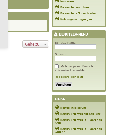
Impressum
Datenschutzrichtlinie
Datenschutz Social Media
Nutzungsbedingungen
BENUTZER-MENÜ
Benutzername:
Gehe zu
Passwort:
Mich bei jedem Besuch
automatisch anmelden
Registriere dich jetzt!
LINKS
Hortus Insectorum
Hortus Netzwerk auf YouTube
Hortus Netzwerk DE Facebook
Seite
Hortus Netzwerk DE Facebook
Gruppe