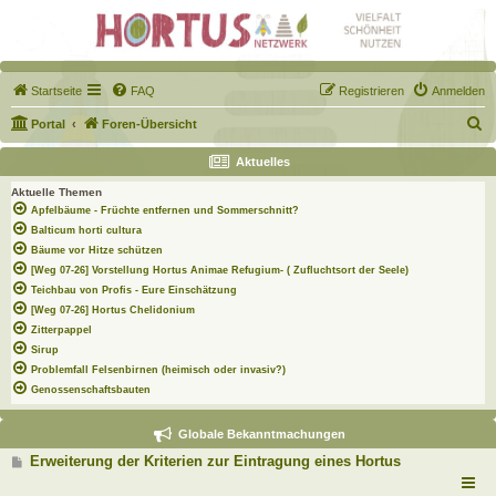
Startseite
FAQ
Registrieren
Anmelden
S
Portal
Foren-Übersicht
u
Aktuelles
c
Aktuelle Themen
h
Apfelbäume - Früchte entfernen und Sommerschnitt?
e
Balticum horti cultura
Bäume vor Hitze schützen
[Weg 07-26] Vorstellung Hortus Animae Refugium- ( Zufluchtsort der Seele)
Teichbau von Profis - Eure Einschätzung
[Weg 07-26] Hortus Chelidonium
Zitterpappel
Sirup
Problemfall Felsenbirnen (heimisch oder invasiv?)
Genossenschaftsbauten
Globale Bekanntmachungen
B
Erweiterung der Kriterien zur Eintragung eines Hortus
e
i