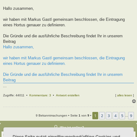
t
r
Hallo zusammen,
a
g
wir haben mit Markus Gastl gemeinsam beschlossen, die Eintragung
eines Hortus genauer zu definieren.
Die Gründe und die ausführliche Beschreibung findet Ihr in unserem
Beitrag
Hallo zusammen,
wir haben mit Markus Gastl gemeinsam beschlossen, die Eintragung
eines Hortus genauer zu definieren.
Die Gründe und die ausführliche Beschreibung findet Ihr in unserem
Beitrag
...
Zugriffe: 44011 •
Kommentare: 3
•
Antwort erstellen
[
alles lesen
]
1
2
3
4
5
9
9 Bekanntmachungen • Seite
1
von
9
•
…
Wer ist online?
Insgesamt sind
79
Besucher online :: 5 sichtbare Mitglieder, 0 unsichtbare Mitglieder und
Diese Seite nutzt einwilligungsbedürftige Cookies und