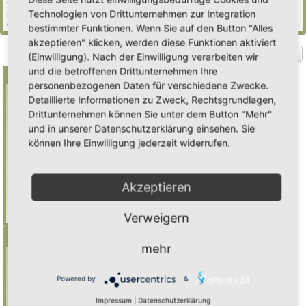
74 Gäste (basierend auf den aktiven Besuchern der letzten 5 Minuten)
Technologien von Drittunternehmen zur Integration
Der Besucherrekord liegt bei
2235
Besuchern, die am Mi 29. Jul 2026, 21:02 gleichzeitig
online waren.
bestimmter Funktionen. Wenn Sie auf den Button "Alles
akzeptieren" klicken, werden diese Funktionen aktiviert
Gehe zu
(Einwilligung). Nach der Einwilligung verarbeiten wir
und die betroffenen Drittunternehmen Ihre
Suche
personenbezogenen Daten für verschiedene Zwecke.
Detaillierte Informationen zu Zweck, Rechtsgrundlagen,
Drittunternehmen können Sie unter dem Button "Mehr"
Benutze ein * als Platzhalter für teilweis
und in unserer Datenschutzerklärung einsehen. Sie
Übereinstimmungen
können Ihre Einwilligung jederzeit widerrufen.
Mulch
findet "Mulch",
Mulch*
findet auch
"Mulchwurst"
Akzeptieren
Weitere Hilfe zur Suche
Erweiterte Suche
Verweigern
Menü
mehr
Inhalt
Foren-Übersicht
Powered by
&
Suche
Impressum
|
Datenschutzerklärung
Registrieren