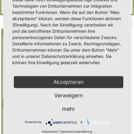
32 Gäste (basierend auf den aktiven Besuchern der letzten 5 Minuten)
Technologien von Drittunternehmen zur Integration
Der Besucherrekord liegt bei
2235
Besuchern, die am Mi 29. Jul 2026, 21:02 gleichzeitig
online waren.
bestimmter Funktionen. Wenn Sie auf den Button "Alles
akzeptieren" klicken, werden diese Funktionen aktiviert
Gehe zu
(Einwilligung). Nach der Einwilligung verarbeiten wir
und die betroffenen Drittunternehmen Ihre
Suche
personenbezogenen Daten für verschiedene Zwecke.
Detaillierte Informationen zu Zweck, Rechtsgrundlagen,
Drittunternehmen können Sie unter dem Button "Mehr"
Benutze ein * als Platzhalter für teilweis
und in unserer Datenschutzerklärung einsehen. Sie
Übereinstimmungen
können Ihre Einwilligung jederzeit widerrufen.
Mulch
findet "Mulch",
Mulch*
findet auch
"Mulchwurst"
Akzeptieren
Weitere Hilfe zur Suche
Erweiterte Suche
Verweigern
Menü
mehr
Inhalt
Foren-Übersicht
Powered by
&
Suche
Impressum
|
Datenschutzerklärung
Registrieren