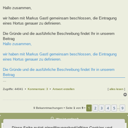
t
r
Hallo zusammen,
a
g
wir haben mit Markus Gastl gemeinsam beschlossen, die Eintragung
eines Hortus genauer zu definieren.
Die Gründe und die ausführliche Beschreibung findet Ihr in unserem
Beitrag
Hallo zusammen,
wir haben mit Markus Gastl gemeinsam beschlossen, die Eintragung
eines Hortus genauer zu definieren.
Die Gründe und die ausführliche Beschreibung findet Ihr in unserem
Beitrag
...
Zugriffe: 44041 •
Kommentare: 3
•
Antwort erstellen
[
alles lesen
]
1
2
3
4
5
9
9 Bekanntmachungen • Seite
1
von
9
•
…
Wer ist online?
Insgesamt sind
36
Besucher online :: 4 sichtbare Mitglieder, 0 unsichtbare Mitglieder und
Diese Seite nutzt einwilligungsbedürftige Cookies und