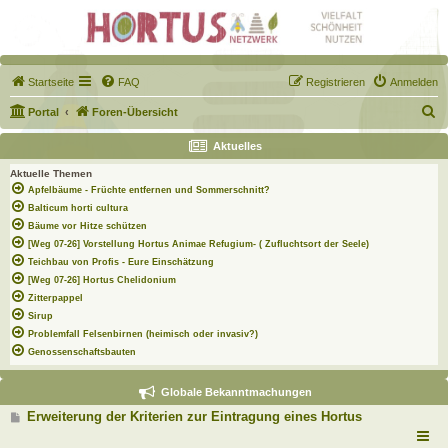
Startseite
FAQ
Registrieren
Anmelden
S
Portal
Foren-Übersicht
u
Aktuelles
c
Aktuelle Themen
h
Apfelbäume - Früchte entfernen und Sommerschnitt?
e
Balticum horti cultura
Bäume vor Hitze schützen
[Weg 07-26] Vorstellung Hortus Animae Refugium- ( Zufluchtsort der Seele)
Teichbau von Profis - Eure Einschätzung
[Weg 07-26] Hortus Chelidonium
Zitterpappel
Sirup
Problemfall Felsenbirnen (heimisch oder invasiv?)
Genossenschaftsbauten
Globale Bekanntmachungen
B
Erweiterung der Kriterien zur Eintragung eines Hortus
e
i