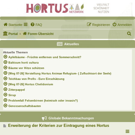
Startseite
FAQ
Registrieren
Anmelden
S
Portal
Foren-Übersicht
u
Aktuelles
c
Aktuelle Themen
h
Apfelbäume - Früchte entfernen und Sommerschnitt?
e
Balticum horti cultura
Bäume vor Hitze schützen
[Weg 07-26] Vorstellung Hortus Animae Refugium- ( Zufluchtsort der Seele)
Teichbau von Profis - Eure Einschätzung
[Weg 07-26] Hortus Chelidonium
Zitterpappel
Sirup
Problemfall Felsenbirnen (heimisch oder invasiv?)
Genossenschaftsbauten
Globale Bekanntmachungen
B
Erweiterung der Kriterien zur Eintragung eines Hortus
e
i