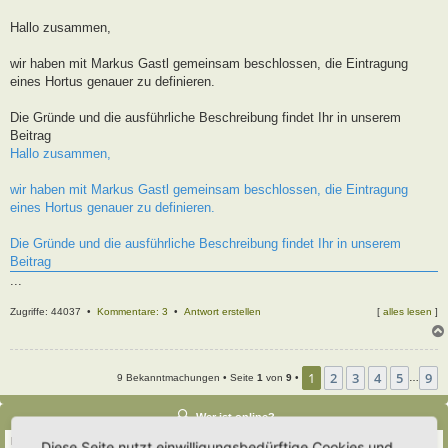
t
r
Hallo zusammen,
a
g
wir haben mit Markus Gastl gemeinsam beschlossen, die Eintragung
eines Hortus genauer zu definieren.
Die Gründe und die ausführliche Beschreibung findet Ihr in unserem
Beitrag
Hallo zusammen,
wir haben mit Markus Gastl gemeinsam beschlossen, die Eintragung
eines Hortus genauer zu definieren.
Die Gründe und die ausführliche Beschreibung findet Ihr in unserem
Beitrag
...
Zugriffe: 44037 •
Kommentare: 3
•
Antwort erstellen
[
alles lesen
]
1
2
3
4
5
9
9 Bekanntmachungen • Seite
1
von
9
•
…
Wer ist online?
Insgesamt sind
655
Besucher online :: 5 sichtbare Mitglieder, 0 unsichtbare Mitglieder
Diese Seite nutzt einwilligungsbedürftige Cookies und