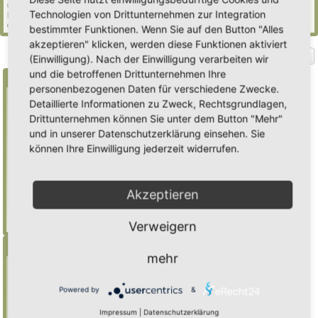
und 650 Gäste (basierend auf den aktiven Besuchern der letzten 5 Minuten)
Technologien von Drittunternehmen zur Integration
Der Besucherrekord liegt bei
2235
Besuchern, die am Mi 29. Jul 2026, 21:02 gleichzeitig
online waren.
bestimmter Funktionen. Wenn Sie auf den Button "Alles
akzeptieren" klicken, werden diese Funktionen aktiviert
Gehe zu
(Einwilligung). Nach der Einwilligung verarbeiten wir
und die betroffenen Drittunternehmen Ihre
Suche
personenbezogenen Daten für verschiedene Zwecke.
Detaillierte Informationen zu Zweck, Rechtsgrundlagen,
Drittunternehmen können Sie unter dem Button "Mehr"
Benutze ein * als Platzhalter für teilweis
und in unserer Datenschutzerklärung einsehen. Sie
Übereinstimmungen
können Ihre Einwilligung jederzeit widerrufen.
Mulch
findet "Mulch",
Mulch*
findet auch
"Mulchwurst"
Akzeptieren
Weitere Hilfe zur Suche
Erweiterte Suche
Verweigern
Menü
mehr
Inhalt
Foren-Übersicht
Powered by
&
Suche
Impressum
|
Datenschutzerklärung
Registrieren