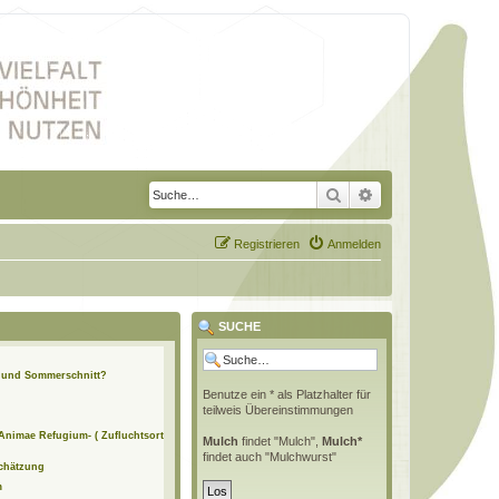
Suche
Erweiterte Suche
Registrieren
Anmelden
SUCHE
n und Sommerschnitt?
Benutze ein * als Platzhalter für
teilweis Übereinstimmungen
 Animae Refugium- ( Zufluchtsort
Mulch
findet "Mulch",
Mulch*
findet auch "Mulchwurst"
schätzung
m