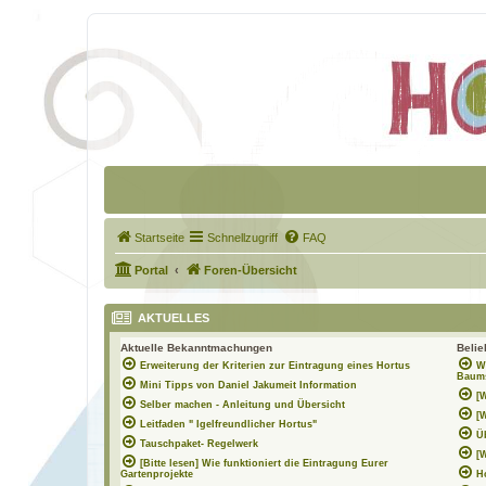
Startseite
Schnellzugriff
FAQ
Portal
Foren-Übersicht
AKTUELLES
Aktuelle Bekanntmachungen
Beli
Erweiterung der Kriterien zur Eintragung eines Hortus
W
Baums
Mini Tipps von Daniel Jakumeit Information
[
Selber machen - Anleitung und Übersicht
[
Leitfaden " Igelfreundlicher Hortus"
Ü
Tauschpaket- Regelwerk
[
[Bitte lesen] Wie funktioniert die Eintragung Eurer
Gartenprojekte
H