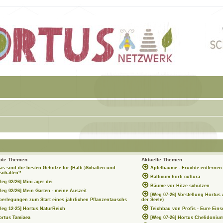
ebte Themen
Aktuelle Themen
as sind die besten Gehölze für (Halb-)Schatten und
Apfelbäume - Früchte entferne
chatten?
Balticum horti cultura
Weg 02/26] Mini ager dei
Bäume vor Hitze schützen
Weg 02/26] Mein Garten - meine Auszeit
[Weg 07-26] Vorstellung Hortus
berlegungen zum Start eines jährlichen Pflanzentauschs
der Seele)
Weg 12-25] Hortus NaturReich
Teichbau von Profis - Eure Ein
ortus Tamiaea
[Weg 07-26] Hortus Chelidoniu