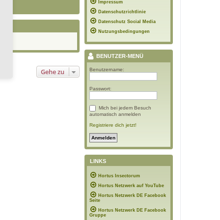
Impressum
Datenschutzrichtlinie
Datenschutz Social Media
Nutzungsbedingungen
BENUTZER-MENÜ
Benutzername:
Gehe zu
Passwort:
Mich bei jedem Besuch
automatisch anmelden
Registriere dich jetzt!
LINKS
Hortus Insectorum
Hortus Netzwerk auf YouTube
Hortus Netzwerk DE Facebook
Seite
Hortus Netzwerk DE Facebook
Gruppe