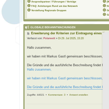
Ansprechpartner / Führungen / Vorträge
[
FAQ: Anleitungen Rund um das Netzwerk
H
Vorstellung Regionale Gruppen
G
G
GLOBALE BEKANNTMACHUNGEN
B
Erweiterung der Kriterien zur Eintragung eines Hor
e
Verfasst von:
Polarwelt
»
Di 29. Jul 2025, 15:20
i
t
r
Hallo zusammen,
a
g
wir haben mit Markus Gastl gemeinsam beschlossen, die E
Die Gründe und die ausführliche Beschreibung findet Ihr i
Hallo zusammen,
wir haben mit Markus Gastl gemeinsam beschlossen, die E
Die Gründe und die ausführliche Beschreibung findet Ihr i
Zugriffe: 44021 •
Kommentare: 3
•
Antwort erstellen