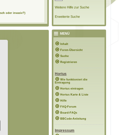
Weitere Hilfe zur Suche
sch oder invasiv?)
Erweiterte Suche
MENÜ
Inhalt
Foren-Übersicht
Suche
Registrieren
Hortus
Wie funktioniert die
Eintragung
Hortus eintragen
Hortus Karte & Liste
Hilfe
FAQ-Forum
Board-FAQs
BBCode-Anleitung
Impressum