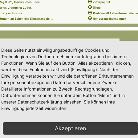
Weg 09-25] Hortus Poco Loco
Zitterpappel
ortus Lignum et Ludus
Sirup
rizzly im Hortus
Problemfall Felsenbirnen (heimi
ärtnern zu Zeiten des Klimawandels....
Genossenschaftsbauten
tus
Forum:
Ankündigungen & Fragen zum Forum
Diese Seite nutzt einwilligungsbedürftige Cookies und
Technologien von Drittunternehmen zur Integration bestimmter
Funktionen. Wenn Sie auf den Button "Alles akzeptieren" klicken,
werden diese Funktionen aktiviert (Einwilligung). Nach der
intragung eines Hortus genauer zu definieren.
Einwilligung verarbeiten wir und die betroffenen Drittunternehmen
Ihre personenbezogenen Daten für verschiedene Zwecke.
n unserem Beitrag
Detaillierte Informationen zu Zweck, Rechtsgrundlagen,
Drittunternehmen können Sie unter dem Button "Mehr" und in
intragung eines Hortus genauer zu definieren.
unserer Datenschutzerklärung einsehen. Sie können Ihre
Einwilligung jederzeit widerrufen.
n unserem Beitrag
...
[
alles lesen
]
N
Akzeptieren
a
c