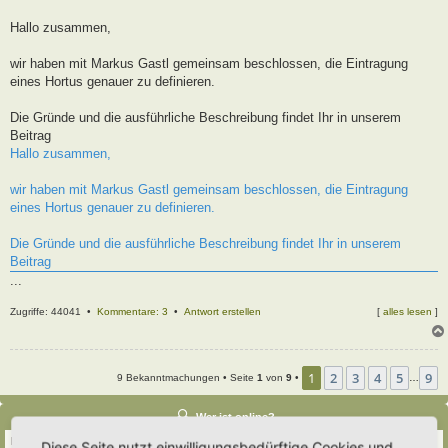
t
r
Hallo zusammen,
a
g
wir haben mit Markus Gastl gemeinsam beschlossen, die Eintragung
eines Hortus genauer zu definieren.
Die Gründe und die ausführliche Beschreibung findet Ihr in unserem
Beitrag
Hallo zusammen,
wir haben mit Markus Gastl gemeinsam beschlossen, die Eintragung
eines Hortus genauer zu definieren.
Die Gründe und die ausführliche Beschreibung findet Ihr in unserem
Beitrag
...
Zugriffe: 44041 •
Kommentare: 3
•
Antwort erstellen
[
alles lesen
]
1
2
3
4
5
9
9 Bekanntmachungen • Seite
1
von
9
•
…
Wer ist online?
Insgesamt sind
33
Besucher online :: 3 sichtbare Mitglieder, 0 unsichtbare Mitglieder und
Diese Seite nutzt einwilligungsbedürftige Cookies und