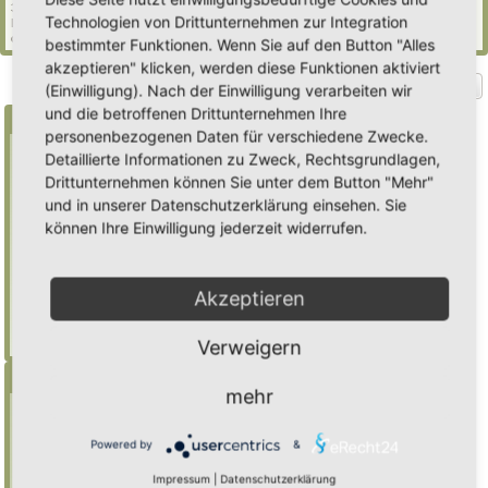
30 Gäste (basierend auf den aktiven Besuchern der letzten 5 Minuten)
Technologien von Drittunternehmen zur Integration
Der Besucherrekord liegt bei
2235
Besuchern, die am Mi 29. Jul 2026, 21:02 gleichzeitig
online waren.
bestimmter Funktionen. Wenn Sie auf den Button "Alles
akzeptieren" klicken, werden diese Funktionen aktiviert
Gehe zu
(Einwilligung). Nach der Einwilligung verarbeiten wir
und die betroffenen Drittunternehmen Ihre
Suche
personenbezogenen Daten für verschiedene Zwecke.
Detaillierte Informationen zu Zweck, Rechtsgrundlagen,
Drittunternehmen können Sie unter dem Button "Mehr"
Benutze ein * als Platzhalter für teilweis
und in unserer Datenschutzerklärung einsehen. Sie
Übereinstimmungen
können Ihre Einwilligung jederzeit widerrufen.
Mulch
findet "Mulch",
Mulch*
findet auch
"Mulchwurst"
Akzeptieren
Weitere Hilfe zur Suche
Erweiterte Suche
Verweigern
Menü
mehr
Inhalt
Foren-Übersicht
Powered by
&
Suche
Impressum
|
Datenschutzerklärung
Registrieren