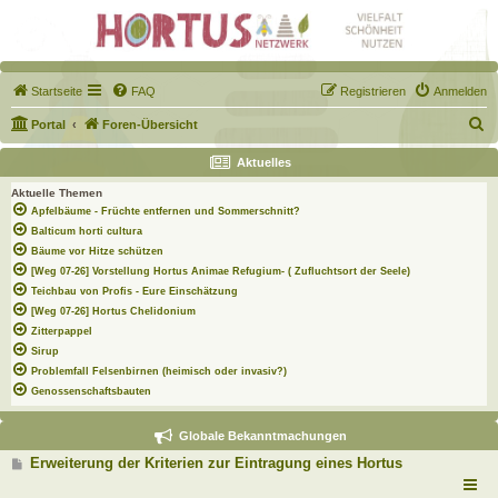
Startseite
FAQ
Registrieren
Anmelden
S
Portal
Foren-Übersicht
u
Aktuelles
c
Aktuelle Themen
h
Apfelbäume - Früchte entfernen und Sommerschnitt?
e
Balticum horti cultura
Bäume vor Hitze schützen
[Weg 07-26] Vorstellung Hortus Animae Refugium- ( Zufluchtsort der Seele)
Teichbau von Profis - Eure Einschätzung
[Weg 07-26] Hortus Chelidonium
Zitterpappel
Sirup
Problemfall Felsenbirnen (heimisch oder invasiv?)
Genossenschaftsbauten
Globale Bekanntmachungen
B
Erweiterung der Kriterien zur Eintragung eines Hortus
e
i