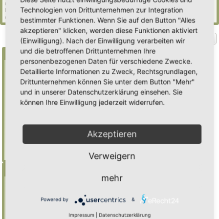
und 572 Gäste (basierend auf den aktiven Besuchern der letzten 5 Minuten)
Technologien von Drittunternehmen zur Integration
Der Besucherrekord liegt bei
2235
Besuchern, die am Mi 29. Jul 2026, 21:02 gleichzeitig
online waren.
bestimmter Funktionen. Wenn Sie auf den Button "Alles
akzeptieren" klicken, werden diese Funktionen aktiviert
Gehe zu
(Einwilligung). Nach der Einwilligung verarbeiten wir
und die betroffenen Drittunternehmen Ihre
Suche
personenbezogenen Daten für verschiedene Zwecke.
Detaillierte Informationen zu Zweck, Rechtsgrundlagen,
Drittunternehmen können Sie unter dem Button "Mehr"
Benutze ein * als Platzhalter für teilweis
und in unserer Datenschutzerklärung einsehen. Sie
Übereinstimmungen
können Ihre Einwilligung jederzeit widerrufen.
Mulch
findet "Mulch",
Mulch*
findet auch
"Mulchwurst"
Akzeptieren
Weitere Hilfe zur Suche
Erweiterte Suche
Verweigern
Menü
mehr
Inhalt
Foren-Übersicht
Powered by
&
Suche
Impressum
|
Datenschutzerklärung
Registrieren