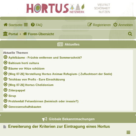
Startseite
FAQ
Registrieren
Anmelden
S
Portal
Foren-Übersicht
u
Aktuelles
c
Aktuelle Themen
h
Apfelbäume - Früchte entfernen und Sommerschnitt?
e
Balticum horti cultura
Bäume vor Hitze schützen
[Weg 07-26] Vorstellung Hortus Animae Refugium- ( Zufluchtsort der Seele)
Teichbau von Profis - Eure Einschätzung
[Weg 07-26] Hortus Chelidonium
Zitterpappel
Sirup
Problemfall Felsenbirnen (heimisch oder invasiv?)
Genossenschaftsbauten
Globale Bekanntmachungen
B
Erweiterung der Kriterien zur Eintragung eines Hortus
e
i