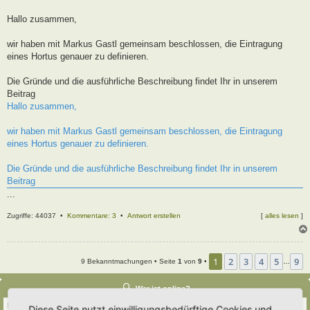
t
r
Hallo zusammen,
a
g
wir haben mit Markus Gastl gemeinsam beschlossen, die Eintragung
eines Hortus genauer zu definieren.
Die Gründe und die ausführliche Beschreibung findet Ihr in unserem
Beitrag
Hallo zusammen,
wir haben mit Markus Gastl gemeinsam beschlossen, die Eintragung
eines Hortus genauer zu definieren.
Die Gründe und die ausführliche Beschreibung findet Ihr in unserem
Beitrag
...
Zugriffe: 44037 •
Kommentare: 3
•
Antwort erstellen
[
alles lesen
]
1
2
3
4
5
9
9 Bekanntmachungen • Seite
1
von
9
•
…
Wer ist online?
Insgesamt sind
574
Besucher online :: 2 sichtbare Mitglieder, 0 unsichtbare Mitglieder
Diese Seite nutzt einwilligungsbedürftige Cookies und