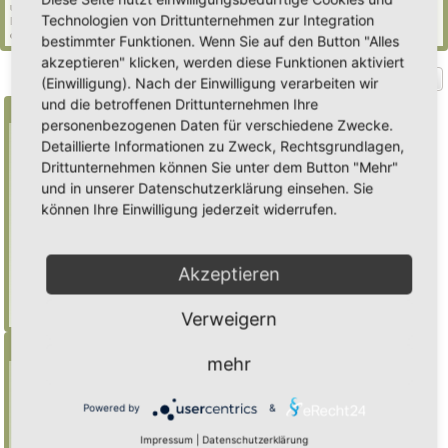
und 240 Gäste (basierend auf den aktiven Besuchern der letzten 5 Minuten)
Technologien von Drittunternehmen zur Integration
Der Besucherrekord liegt bei
2235
Besuchern, die am Mi 29. Jul 2026, 21:02 gleichzeitig
online waren.
bestimmter Funktionen. Wenn Sie auf den Button "Alles
akzeptieren" klicken, werden diese Funktionen aktiviert
Gehe zu
(Einwilligung). Nach der Einwilligung verarbeiten wir
und die betroffenen Drittunternehmen Ihre
Suche
personenbezogenen Daten für verschiedene Zwecke.
Detaillierte Informationen zu Zweck, Rechtsgrundlagen,
Drittunternehmen können Sie unter dem Button "Mehr"
Benutze ein * als Platzhalter für teilweis
und in unserer Datenschutzerklärung einsehen. Sie
Übereinstimmungen
können Ihre Einwilligung jederzeit widerrufen.
Mulch
findet "Mulch",
Mulch*
findet auch
"Mulchwurst"
Akzeptieren
Weitere Hilfe zur Suche
Erweiterte Suche
Verweigern
Menü
mehr
Inhalt
Foren-Übersicht
Powered by
&
Suche
Impressum
|
Datenschutzerklärung
Registrieren