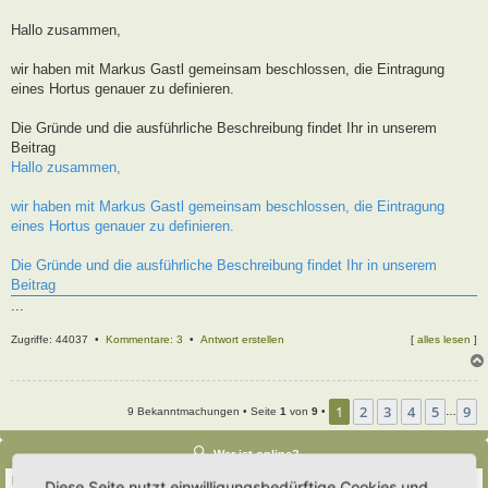
t
r
Hallo zusammen,
a
g
wir haben mit Markus Gastl gemeinsam beschlossen, die Eintragung
eines Hortus genauer zu definieren.
Die Gründe und die ausführliche Beschreibung findet Ihr in unserem
Beitrag
Hallo zusammen,
wir haben mit Markus Gastl gemeinsam beschlossen, die Eintragung
eines Hortus genauer zu definieren.
Die Gründe und die ausführliche Beschreibung findet Ihr in unserem
Beitrag
...
Zugriffe: 44037 •
Kommentare: 3
•
Antwort erstellen
[
alles lesen
]
1
2
3
4
5
9
9 Bekanntmachungen • Seite
1
von
9
•
…
Wer ist online?
Insgesamt sind
242
Besucher online :: 2 sichtbare Mitglieder, 0 unsichtbare Mitglieder
Diese Seite nutzt einwilligungsbedürftige Cookies und