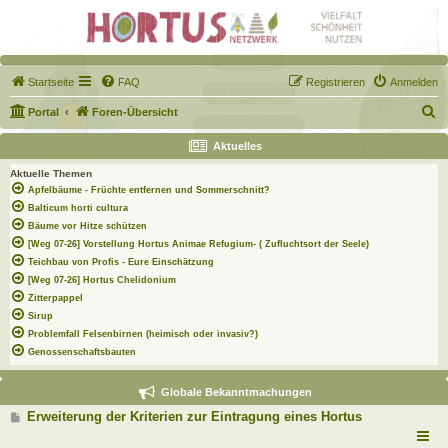
Startseite
FAQ
Registrieren
Anmelden
S
Portal
Foren-Übersicht
u
Aktuelles
c
Aktuelle Themen
h
Apfelbäume - Früchte entfernen und Sommerschnitt?
e
Balticum horti cultura
Bäume vor Hitze schützen
[Weg 07-26] Vorstellung Hortus Animae Refugium- ( Zufluchtsort der Seele)
Teichbau von Profis - Eure Einschätzung
[Weg 07-26] Hortus Chelidonium
Zitterpappel
Sirup
Problemfall Felsenbirnen (heimisch oder invasiv?)
Genossenschaftsbauten
Globale Bekanntmachungen
B
Erweiterung der Kriterien zur Eintragung eines Hortus
e
i