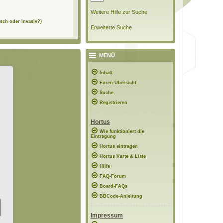
Weitere Hilfe zur Suche
sch oder invasiv?)
Erweiterte Suche
MENÜ
Inhalt
Foren-Übersicht
Suche
Registrieren
Hortus
Wie funktioniert die
Eintragung
Hortus eintragen
Hortus Karte & Liste
Hilfe
FAQ-Forum
Board-FAQs
BBCode-Anleitung
Impressum