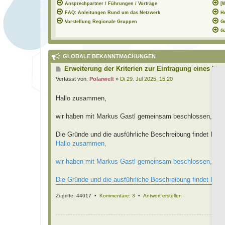
Ansprechpartner / Führungen / Vorträge
[
FAQ: Anleitungen Rund um das Netzwerk
H
Vorstellung Regionale Gruppen
G
G
GLOBALE BEKANNTMACHUNGEN
B
Erweiterung der Kriterien zur Eintragung eines Hor
e
Verfasst von:
Polarwelt
»
Di 29. Jul 2025, 15:20
i
t
r
Hallo zusammen,
a
g
wir haben mit Markus Gastl gemeinsam beschlossen, die E
Die Gründe und die ausführliche Beschreibung findet Ihr i
Hallo zusammen,
wir haben mit Markus Gastl gemeinsam beschlossen, die E
Die Gründe und die ausführliche Beschreibung findet Ihr i
Zugriffe: 44017 •
Kommentare: 3
•
Antwort erstellen