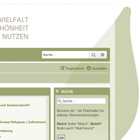
Suche
Erweiterte Suche
Registrieren
Anmelden
SUCHE
n und Sommerschnitt?
Benutze ein * als Platzhalter für
teilweis Übereinstimmungen
 Animae Refugium- ( Zufluchtsort
Mulch
findet "Mulch",
Mulch*
findet auch "Mulchwurst"
schätzung
m