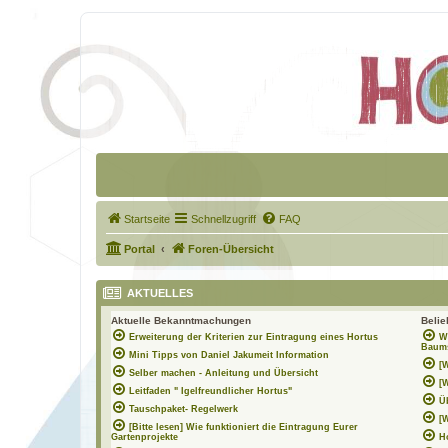
Startseite
Schnellzugriff
FAQ
Portal
Foren-Übersicht
AKTUELLES
Aktuelle Bekanntmachungen
Beli
Erweiterung der Kriterien zur Eintragung eines Hortus
W
Baums
Mini Tipps von Daniel Jakumeit Information
[
Selber machen - Anleitung und Übersicht
[
Leitfaden " Igelfreundlicher Hortus"
Ü
Tauschpaket- Regelwerk
[
[Bitte lesen] Wie funktioniert die Eintragung Eurer
Gartenprojekte
H