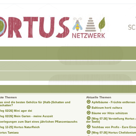
ebte Themen
Aktuelle Themen
as sind die besten Gehölze für (Halb-)Schatten und
Apfelbäume - Früchte entferne
chatten?
Balticum horti cultura
Weg 02/26] Mini ager dei
Bäume vor Hitze schützen
Weg 02/26] Mein Garten - meine Auszeit
[Weg 07-26] Vorstellung Hortus
berlegungen zum Start eines jährlichen Pflanzentauschs
der Seele)
Weg 12-25] Hortus NaturReich
Teichbau von Profis - Eure Ein
ortus Tamiaea
[Weg 07-26] Hortus Chelidoniu