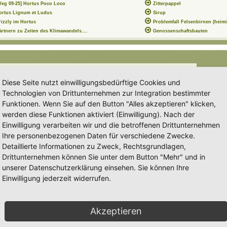
Weg 09-25] Hortus Poco Loco
Zitterpappel
ortus Lignum et Ludus
Sirup
rizzly im Hortus
Problemfall Felsenbirnen (heimi
ärtnern zu Zeiten des Klimawandels....
Genossenschaftsbauten
tus
Forum:
Ankündigungen & Fragen zum Forum
Diese Seite nutzt einwilligungsbedürftige Cookies und
Technologien von Drittunternehmen zur Integration bestimmter
Funktionen. Wenn Sie auf den Button "Alles akzeptieren" klicken,
werden diese Funktionen aktiviert (Einwilligung). Nach der
intragung eines Hortus genauer zu definieren.
Einwilligung verarbeiten wir und die betroffenen Drittunternehmen
Ihre personenbezogenen Daten für verschiedene Zwecke.
n unserem Beitrag
Detaillierte Informationen zu Zweck, Rechtsgrundlagen,
Drittunternehmen können Sie unter dem Button "Mehr" und in
intragung eines Hortus genauer zu definieren.
unserer Datenschutzerklärung einsehen. Sie können Ihre
Einwilligung jederzeit widerrufen.
n unserem Beitrag
...
[
alles lesen
]
N
Akzeptieren
a
c