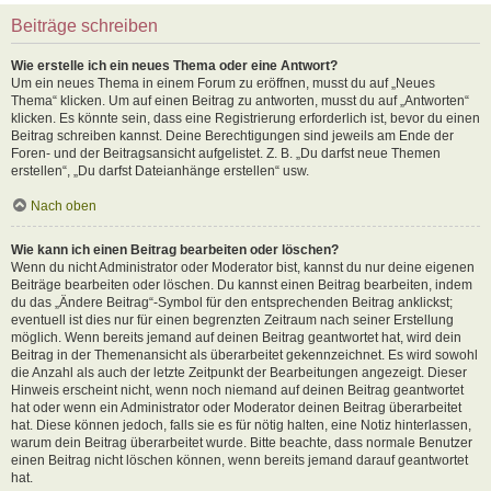
Beiträge schreiben
Wie erstelle ich ein neues Thema oder eine Antwort?
Um ein neues Thema in einem Forum zu eröffnen, musst du auf „Neues
Thema“ klicken. Um auf einen Beitrag zu antworten, musst du auf „Antworten“
klicken. Es könnte sein, dass eine Registrierung erforderlich ist, bevor du einen
Beitrag schreiben kannst. Deine Berechtigungen sind jeweils am Ende der
Foren- und der Beitragsansicht aufgelistet. Z. B. „Du darfst neue Themen
erstellen“, „Du darfst Dateianhänge erstellen“ usw.
Nach oben
Wie kann ich einen Beitrag bearbeiten oder löschen?
Wenn du nicht Administrator oder Moderator bist, kannst du nur deine eigenen
Beiträge bearbeiten oder löschen. Du kannst einen Beitrag bearbeiten, indem
du das „Ändere Beitrag“-Symbol für den entsprechenden Beitrag anklickst;
eventuell ist dies nur für einen begrenzten Zeitraum nach seiner Erstellung
möglich. Wenn bereits jemand auf deinen Beitrag geantwortet hat, wird dein
Beitrag in der Themenansicht als überarbeitet gekennzeichnet. Es wird sowohl
die Anzahl als auch der letzte Zeitpunkt der Bearbeitungen angezeigt. Dieser
Hinweis erscheint nicht, wenn noch niemand auf deinen Beitrag geantwortet
hat oder wenn ein Administrator oder Moderator deinen Beitrag überarbeitet
hat. Diese können jedoch, falls sie es für nötig halten, eine Notiz hinterlassen,
warum dein Beitrag überarbeitet wurde. Bitte beachte, dass normale Benutzer
einen Beitrag nicht löschen können, wenn bereits jemand darauf geantwortet
hat.