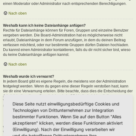
einen Moderator oder Administrator nach entsprechenden Berechtigungen.
Nach oben
Weshalb kann ich keine Dateianhänge anfügen?
Rechte für Dateianhänge können für Foren, Gruppen und einzelne Benutzer
vergeben werden. Die Board-Administration hat es möglicherweise nicht
erlaubt, Dateianhänge in dem Forum anzufügen, in dem du deinen Beitrag
verfassen möchtest, oder nur bestimmte Gruppen dürfen Dateien hochladen.
Du kannst einen Administrator kontaktieren, falls du dir nicht sicher bist, wieso
du keine Dateianhänge anfügen kannst.
Nach oben
Weshalb wurde ich verwarnt?
In jedem Board gibt es eigene Regeln, die meistens von der Administration
festgelegt werden. Wenn du gegen eine dieser Regeln verstoßen hast, kann
sie dir eine Verwarnung erteilen. Bitte beachte, dass dies die Entscheidung der
Administration dieses Boards ist und phpBB Limited nichts mit dieser
Verwarnung zu tun hat. Kontaktiere einen Administrator, sofern du die nicht
Diese Seite nutzt einwilligungsbedürftige Cookies und
sicher bist, wieso du verwarnt wurdest.
Technologien von Drittunternehmen zur Integration
Nach oben
bestimmter Funktionen. Wenn Sie auf den Button "Alles
akzeptieren" klicken, werden diese Funktionen aktiviert
Wie kann ich Beiträge den Moderatoren melden?
(Einwilligung). Nach der Einwilligung verarbeiten wir
Wenn ein Administrator die entsprechenden Berechtigungen vergeben hat,
und die betroffenen Drittunternehmen Ihre