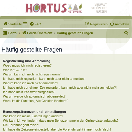
Startseite
FAQ
Registrieren
Anmelden
S
Portal
Foren-Übersicht
Häufig gestellte Fragen
u
c
Häufig gestellte Fragen
h
Registrierung und Anmeldung
e
Wozu muss ich mich registrieren?
Was ist COPPA?
Warum kann ich mich nicht registrieren?
Ich habe mich registriert, kann mich aber nicht anmelden!
Warum kann ich mich nicht anmelden?
Ich habe mich vor einiger Zeit registriert, kann mich aber nicht mehr anmelden?!
Ich habe mein Passwort vergessen!
Warum werde ich automatisch abgemeldet?
Wozu ist die Funktion „Alle Cookies löschen“?
Benutzerpräferenzen und -einstellungen
Wie kann ich meine Einstellungen ändern?
Wie kann ich verhindern, dass mein Benutzername in der Online-Liste auftaucht?
Die Forenuhr geht falsch!
Ich habe die Zeitzone eingestellt, aber die Forenuhr geht immer noch falsch!