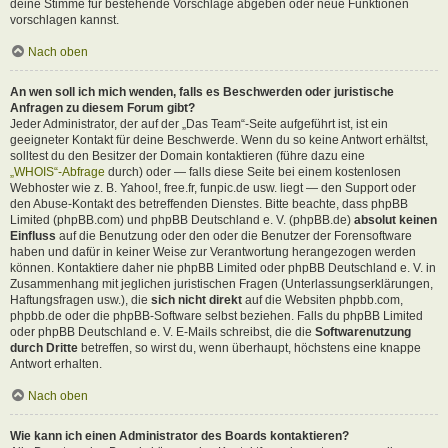
deine Stimme für bestehende Vorschläge abgeben oder neue Funktionen
vorschlagen kannst.
Nach oben
An wen soll ich mich wenden, falls es Beschwerden oder juristische
Anfragen zu diesem Forum gibt?
Jeder Administrator, der auf der „Das Team“-Seite aufgeführt ist, ist ein
geeigneter Kontakt für deine Beschwerde. Wenn du so keine Antwort erhältst,
solltest du den Besitzer der Domain kontaktieren (führe dazu eine
„WHOIS“-Abfrage
durch) oder — falls diese Seite bei einem kostenlosen
Webhoster wie z. B. Yahoo!, free.fr, funpic.de usw. liegt — den Support oder
den Abuse-Kontakt des betreffenden Dienstes. Bitte beachte, dass phpBB
Limited (phpBB.com) und phpBB Deutschland e. V. (phpBB.de)
absolut keinen
Einfluss
auf die Benutzung oder den oder die Benutzer der Forensoftware
haben und dafür in keiner Weise zur Verantwortung herangezogen werden
können. Kontaktiere daher nie phpBB Limited oder phpBB Deutschland e. V. in
Zusammenhang mit jeglichen juristischen Fragen (Unterlassungserklärungen,
Haftungsfragen usw.), die
sich nicht direkt
auf die Websiten phpbb.com,
phpbb.de oder die phpBB-Software selbst beziehen. Falls du phpBB Limited
oder phpBB Deutschland e. V. E-Mails schreibst, die die
Softwarenutzung
durch Dritte
betreffen, so wirst du, wenn überhaupt, höchstens eine knappe
Antwort erhalten.
Nach oben
Wie kann ich einen Administrator des Boards kontaktieren?