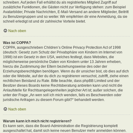
schreiben. Auf jeden Fall erhältst du als registriertes Mitglied Zugriff auf
zusätzliche Funktionen, die Gästen nicht zur Verfügung stehen: zum Beispiel
Avatarbilder, Private Nachrichten, E-Mail-Versand an andere Mitglieder, Beitritt
zu Benutzergruppen und so weiter. Wir empfehlen dir eine Anmeldung, da sie
schnell erledigt ist und dir zahlreiche Vorteile bietet.
Nach oben
Was ist COPPA?
COPPA, ausgeschrieben Children’s Online Privacy Protection Act of 1998
(deutsch: Gesetz zum Schutz der Privatsphäre von Kindern im Internet von
1998) ist ein Gesetz in den USA, welches festlegt, dass Websites, die
möglicherweise persönliche Daten von Kindern unter 13 Jahren erheben,
hierzu die Zustimmung der Eltern beziehungsweise des oder der
Erziehungsberechtigten benötigen. Wenn du dir unsicher bist, ob dies auf dich
oder die Website, auf der du dich zu registrieren versuchst, zutrifft, ziehe einen
rechtlichen Beistand zu Rate. Bitte beachte, dass phpBB Limited und der
Besitzer dieses Boards keine Rechtsberatung anbieten kann und nicht die
Anlaufstelle für Rechtsangelegenheiten jeglicher Art ist; außer solchen, die
unter der Frage „An wen soll ich mich wenden, falls es Beschwerden oder
juristische Anfragen zu diesem Forum gibt?“ behandelt werden.
Nach oben
Warum kann ich mich nicht registrieren?
Es kann sein, dass die Board-Administration die Registrierung komplett
ausgeschaltet hat, damit sich keine neuen Benutzer mehr anmelden können.