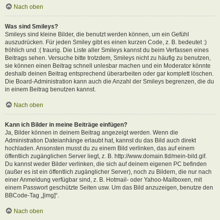
Nach oben
Was sind Smileys?
Smileys sind kleine Bilder, die benutzt werden können, um ein Gefühl
auszudrücken. Für jeden Smiley gibt es einen kurzen Code, z. B. bedeutet :)
fröhlich und :( traurig. Die Liste aller Smileys kannst du beim Verfassen eines
Beitrags sehen. Versuche bitte trotzdem, Smileys nicht zu häufig zu benutzen,
sie können einen Beitrag schnell unlesbar machen und ein Moderator könnte
deshalb deinen Beitrag entsprechend überarbeiten oder gar komplett löschen.
Die Board-Administration kann auch die Anzahl der Smileys begrenzen, die du
in einem Beitrag benutzen kannst.
Nach oben
Kann ich Bilder in meine Beiträge einfügen?
Ja, Bilder können in deinem Beitrag angezeigt werden. Wenn die
Administration Dateianhänge erlaubt hat, kannst du das Bild auch direkt
hochladen. Ansonsten musst du zu einem Bild verlinken, das auf einem
öffentlich zugänglichen Server liegt, z. B. http://www.domain.tld/mein-bild.gif.
Du kannst weder Bilder verlinken, die sich auf deinem eigenen PC befinden
(außer es ist ein öffentlich zugänglicher Server), noch zu Bildern, die nur nach
einer Anmeldung verfügbar sind, z. B. Hotmail- oder Yahoo-Mailboxen, mit
einem Passwort geschützte Seiten usw. Um das Bild anzuzeigen, benutze den
BBCode-Tag „[img]“.
Nach oben