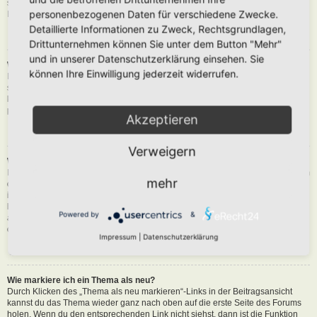
siehst du eine Schaltfläche in der Nähe des Beitrags, um diesen zu melden.
personenbezogenen Daten für verschiedene Zwecke.
Du wirst dann durch die weiteren Schritte geführt.
Detaillierte Informationen zu Zweck, Rechtsgrundlagen,
Nach oben
Drittunternehmen können Sie unter dem Button "Mehr"
und in unserer Datenschutzerklärung einsehen. Sie
Was bewirkt die „Speichern“-Schaltfläche beim Schreiben eines Beitrags?
können Ihre Einwilligung jederzeit widerrufen.
Hiermit kannst du die geschriebene Entwürfe speichern und zu einem
späteren Zeitpunkt vervollständigen und absenden. Den gesicherten Beitrag
kannst du mit der Funktion „Gespeicherte Entwürfe verwalten“ in deinem
persönlichen Bereich erneut laden.
Akzeptieren
Nach oben
Verweigern
Warum muss mein Beitrag erst freigegeben werden?
Die Board-Administration kann entschieden haben, dass in dem Forum, in dem
mehr
du einen Beitrag erstellt hast, die Beiträge zuerst geprüft werden müssen. Es
ist auch möglich, dass die Administration dich zu einer Gruppe von Benutzern
hinzugefügt hat, bei denen sie die Beiträge erst begutachten möchte, bevor sie
Powered by
&
auf der Seite sichtbar werden. Bitte kontaktiere die Board-Administration, wenn
du weitere Informationen dazu benötigst.
Impressum
|
Datenschutzerklärung
Nach oben
Wie markiere ich ein Thema als neu?
Durch Klicken des „Thema als neu markieren“-Links in der Beitragsansicht
kannst du das Thema wieder ganz nach oben auf die erste Seite des Forums
holen. Wenn du den entsprechenden Link nicht siehst, dann ist die Funktion