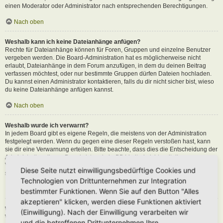
einen Moderator oder Administrator nach entsprechenden Berechtigungen.
Nach oben
Weshalb kann ich keine Dateianhänge anfügen?
Rechte für Dateianhänge können für Foren, Gruppen und einzelne Benutzer
vergeben werden. Die Board-Administration hat es möglicherweise nicht
erlaubt, Dateianhänge in dem Forum anzufügen, in dem du deinen Beitrag
verfassen möchtest, oder nur bestimmte Gruppen dürfen Dateien hochladen.
Du kannst einen Administrator kontaktieren, falls du dir nicht sicher bist, wieso
du keine Dateianhänge anfügen kannst.
Nach oben
Weshalb wurde ich verwarnt?
In jedem Board gibt es eigene Regeln, die meistens von der Administration
festgelegt werden. Wenn du gegen eine dieser Regeln verstoßen hast, kann
sie dir eine Verwarnung erteilen. Bitte beachte, dass dies die Entscheidung der
Administration dieses Boards ist und phpBB Limited nichts mit dieser
Verwarnung zu tun hat. Kontaktiere einen Administrator, sofern du die nicht
Diese Seite nutzt einwilligungsbedürftige Cookies und
sicher bist, wieso du verwarnt wurdest.
Technologien von Drittunternehmen zur Integration
Nach oben
bestimmter Funktionen. Wenn Sie auf den Button "Alles
akzeptieren" klicken, werden diese Funktionen aktiviert
Wie kann ich Beiträge den Moderatoren melden?
(Einwilligung). Nach der Einwilligung verarbeiten wir
Wenn ein Administrator die entsprechenden Berechtigungen vergeben hat,
und die betroffenen Drittunternehmen Ihre