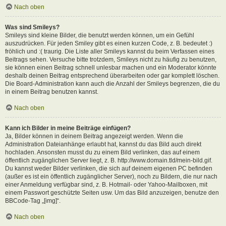
Nach oben
Was sind Smileys?
Smileys sind kleine Bilder, die benutzt werden können, um ein Gefühl
auszudrücken. Für jeden Smiley gibt es einen kurzen Code, z. B. bedeutet :)
fröhlich und :( traurig. Die Liste aller Smileys kannst du beim Verfassen eines
Beitrags sehen. Versuche bitte trotzdem, Smileys nicht zu häufig zu benutzen,
sie können einen Beitrag schnell unlesbar machen und ein Moderator könnte
deshalb deinen Beitrag entsprechend überarbeiten oder gar komplett löschen.
Die Board-Administration kann auch die Anzahl der Smileys begrenzen, die du
in einem Beitrag benutzen kannst.
Nach oben
Kann ich Bilder in meine Beiträge einfügen?
Ja, Bilder können in deinem Beitrag angezeigt werden. Wenn die
Administration Dateianhänge erlaubt hat, kannst du das Bild auch direkt
hochladen. Ansonsten musst du zu einem Bild verlinken, das auf einem
öffentlich zugänglichen Server liegt, z. B. http://www.domain.tld/mein-bild.gif.
Du kannst weder Bilder verlinken, die sich auf deinem eigenen PC befinden
(außer es ist ein öffentlich zugänglicher Server), noch zu Bildern, die nur nach
einer Anmeldung verfügbar sind, z. B. Hotmail- oder Yahoo-Mailboxen, mit
einem Passwort geschützte Seiten usw. Um das Bild anzuzeigen, benutze den
BBCode-Tag „[img]“.
Nach oben