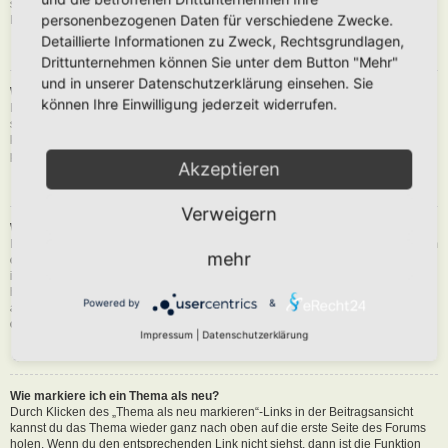
siehst du eine Schaltfläche in der Nähe des Beitrags, um diesen zu melden.
personenbezogenen Daten für verschiedene Zwecke.
Du wirst dann durch die weiteren Schritte geführt.
Detaillierte Informationen zu Zweck, Rechtsgrundlagen,
Nach oben
Drittunternehmen können Sie unter dem Button "Mehr"
und in unserer Datenschutzerklärung einsehen. Sie
Was bewirkt die „Speichern“-Schaltfläche beim Schreiben eines Beitrags?
können Ihre Einwilligung jederzeit widerrufen.
Hiermit kannst du die geschriebene Entwürfe speichern und zu einem
späteren Zeitpunkt vervollständigen und absenden. Den gesicherten Beitrag
kannst du mit der Funktion „Gespeicherte Entwürfe verwalten“ in deinem
persönlichen Bereich erneut laden.
Akzeptieren
Nach oben
Verweigern
Warum muss mein Beitrag erst freigegeben werden?
Die Board-Administration kann entschieden haben, dass in dem Forum, in dem
mehr
du einen Beitrag erstellt hast, die Beiträge zuerst geprüft werden müssen. Es
ist auch möglich, dass die Administration dich zu einer Gruppe von Benutzern
hinzugefügt hat, bei denen sie die Beiträge erst begutachten möchte, bevor sie
Powered by
&
auf der Seite sichtbar werden. Bitte kontaktiere die Board-Administration, wenn
du weitere Informationen dazu benötigst.
Impressum
|
Datenschutzerklärung
Nach oben
Wie markiere ich ein Thema als neu?
Durch Klicken des „Thema als neu markieren“-Links in der Beitragsansicht
kannst du das Thema wieder ganz nach oben auf die erste Seite des Forums
holen. Wenn du den entsprechenden Link nicht siehst, dann ist die Funktion