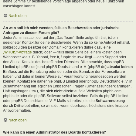
deine Stimme für bestehende Vorschläge abgeben oder neue Funktionen
vorschlagen kannst.
Nach oben
An wen soll ich mich wenden, falls es Beschwerden oder juristische
Anfragen zu diesem Forum gibt?
Jeder Administrator, der auf der „Das Team“-Seite aufgeführt ist, ist ein
geeigneter Kontakt für deine Beschwerde. Wenn du so keine Antwort erhältst,
solltest du den Besitzer der Domain kontaktieren (führe dazu eine
„WHOIS“-Abfrage
durch) oder — falls diese Seite bei einem kostenlosen
Webhoster wie z. B. Yahoo!, free.fr, funpic.de usw. liegt — den Support oder
den Abuse-Kontakt des betreffenden Dienstes. Bitte beachte, dass phpBB
Limited (phpBB.com) und phpBB Deutschland e. V. (phpBB.de)
absolut keinen
Einfluss
auf die Benutzung oder den oder die Benutzer der Forensoftware
haben und dafür in keiner Weise zur Verantwortung herangezogen werden
können. Kontaktiere daher nie phpBB Limited oder phpBB Deutschland e. V. in
Zusammenhang mit jeglichen juristischen Fragen (Unterlassungserklärungen,
Haftungsfragen usw.), die
sich nicht direkt
auf die Websiten phpbb.com,
phpbb.de oder die phpBB-Software selbst beziehen. Falls du phpBB Limited
oder phpBB Deutschland e. V. E-Mails schreibst, die die
Softwarenutzung
durch Dritte
betreffen, so wirst du, wenn überhaupt, höchstens eine knappe
Antwort erhalten.
Nach oben
Wie kann ich einen Administrator des Boards kontaktieren?