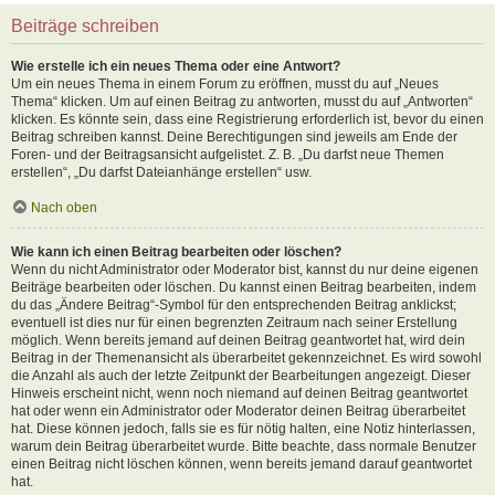
Beiträge schreiben
Wie erstelle ich ein neues Thema oder eine Antwort?
Um ein neues Thema in einem Forum zu eröffnen, musst du auf „Neues
Thema“ klicken. Um auf einen Beitrag zu antworten, musst du auf „Antworten“
klicken. Es könnte sein, dass eine Registrierung erforderlich ist, bevor du einen
Beitrag schreiben kannst. Deine Berechtigungen sind jeweils am Ende der
Foren- und der Beitragsansicht aufgelistet. Z. B. „Du darfst neue Themen
erstellen“, „Du darfst Dateianhänge erstellen“ usw.
Nach oben
Wie kann ich einen Beitrag bearbeiten oder löschen?
Wenn du nicht Administrator oder Moderator bist, kannst du nur deine eigenen
Beiträge bearbeiten oder löschen. Du kannst einen Beitrag bearbeiten, indem
du das „Ändere Beitrag“-Symbol für den entsprechenden Beitrag anklickst;
eventuell ist dies nur für einen begrenzten Zeitraum nach seiner Erstellung
möglich. Wenn bereits jemand auf deinen Beitrag geantwortet hat, wird dein
Beitrag in der Themenansicht als überarbeitet gekennzeichnet. Es wird sowohl
die Anzahl als auch der letzte Zeitpunkt der Bearbeitungen angezeigt. Dieser
Hinweis erscheint nicht, wenn noch niemand auf deinen Beitrag geantwortet
hat oder wenn ein Administrator oder Moderator deinen Beitrag überarbeitet
hat. Diese können jedoch, falls sie es für nötig halten, eine Notiz hinterlassen,
warum dein Beitrag überarbeitet wurde. Bitte beachte, dass normale Benutzer
einen Beitrag nicht löschen können, wenn bereits jemand darauf geantwortet
hat.