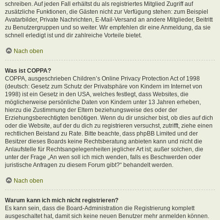
schreiben. Auf jeden Fall erhältst du als registriertes Mitglied Zugriff auf
zusätzliche Funktionen, die Gästen nicht zur Verfügung stehen: zum Beispiel
Avatarbilder, Private Nachrichten, E-Mail-Versand an andere Mitglieder, Beitritt
zu Benutzergruppen und so weiter. Wir empfehlen dir eine Anmeldung, da sie
schnell erledigt ist und dir zahlreiche Vorteile bietet.
Nach oben
Was ist COPPA?
COPPA, ausgeschrieben Children’s Online Privacy Protection Act of 1998
(deutsch: Gesetz zum Schutz der Privatsphäre von Kindern im Internet von
1998) ist ein Gesetz in den USA, welches festlegt, dass Websites, die
möglicherweise persönliche Daten von Kindern unter 13 Jahren erheben,
hierzu die Zustimmung der Eltern beziehungsweise des oder der
Erziehungsberechtigten benötigen. Wenn du dir unsicher bist, ob dies auf dich
oder die Website, auf der du dich zu registrieren versuchst, zutrifft, ziehe einen
rechtlichen Beistand zu Rate. Bitte beachte, dass phpBB Limited und der
Besitzer dieses Boards keine Rechtsberatung anbieten kann und nicht die
Anlaufstelle für Rechtsangelegenheiten jeglicher Art ist; außer solchen, die
unter der Frage „An wen soll ich mich wenden, falls es Beschwerden oder
juristische Anfragen zu diesem Forum gibt?“ behandelt werden.
Nach oben
Warum kann ich mich nicht registrieren?
Es kann sein, dass die Board-Administration die Registrierung komplett
ausgeschaltet hat, damit sich keine neuen Benutzer mehr anmelden können.