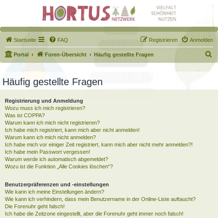
Startseite
FAQ
Registrieren
Anmelden
S
Portal
Foren-Übersicht
Häufig gestellte Fragen
u
c
Häufig gestellte Fragen
h
Registrierung und Anmeldung
e
Wozu muss ich mich registrieren?
Was ist COPPA?
Warum kann ich mich nicht registrieren?
Ich habe mich registriert, kann mich aber nicht anmelden!
Warum kann ich mich nicht anmelden?
Ich habe mich vor einiger Zeit registriert, kann mich aber nicht mehr anmelden?!
Ich habe mein Passwort vergessen!
Warum werde ich automatisch abgemeldet?
Wozu ist die Funktion „Alle Cookies löschen“?
Benutzerpräferenzen und -einstellungen
Wie kann ich meine Einstellungen ändern?
Wie kann ich verhindern, dass mein Benutzername in der Online-Liste auftaucht?
Die Forenuhr geht falsch!
Ich habe die Zeitzone eingestellt, aber die Forenuhr geht immer noch falsch!