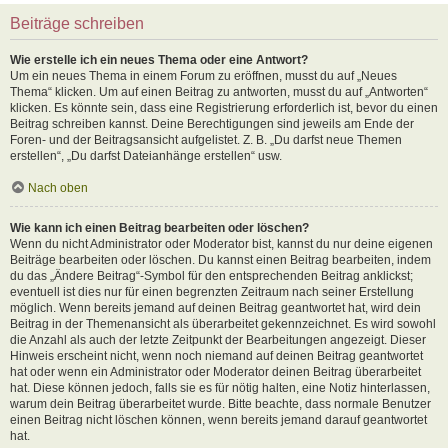
Beiträge schreiben
Wie erstelle ich ein neues Thema oder eine Antwort?
Um ein neues Thema in einem Forum zu eröffnen, musst du auf „Neues
Thema“ klicken. Um auf einen Beitrag zu antworten, musst du auf „Antworten“
klicken. Es könnte sein, dass eine Registrierung erforderlich ist, bevor du einen
Beitrag schreiben kannst. Deine Berechtigungen sind jeweils am Ende der
Foren- und der Beitragsansicht aufgelistet. Z. B. „Du darfst neue Themen
erstellen“, „Du darfst Dateianhänge erstellen“ usw.
Nach oben
Wie kann ich einen Beitrag bearbeiten oder löschen?
Wenn du nicht Administrator oder Moderator bist, kannst du nur deine eigenen
Beiträge bearbeiten oder löschen. Du kannst einen Beitrag bearbeiten, indem
du das „Ändere Beitrag“-Symbol für den entsprechenden Beitrag anklickst;
eventuell ist dies nur für einen begrenzten Zeitraum nach seiner Erstellung
möglich. Wenn bereits jemand auf deinen Beitrag geantwortet hat, wird dein
Beitrag in der Themenansicht als überarbeitet gekennzeichnet. Es wird sowohl
die Anzahl als auch der letzte Zeitpunkt der Bearbeitungen angezeigt. Dieser
Hinweis erscheint nicht, wenn noch niemand auf deinen Beitrag geantwortet
hat oder wenn ein Administrator oder Moderator deinen Beitrag überarbeitet
hat. Diese können jedoch, falls sie es für nötig halten, eine Notiz hinterlassen,
warum dein Beitrag überarbeitet wurde. Bitte beachte, dass normale Benutzer
einen Beitrag nicht löschen können, wenn bereits jemand darauf geantwortet
hat.