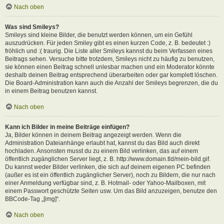
Nach oben
Was sind Smileys?
Smileys sind kleine Bilder, die benutzt werden können, um ein Gefühl
auszudrücken. Für jeden Smiley gibt es einen kurzen Code, z. B. bedeutet :)
fröhlich und :( traurig. Die Liste aller Smileys kannst du beim Verfassen eines
Beitrags sehen. Versuche bitte trotzdem, Smileys nicht zu häufig zu benutzen,
sie können einen Beitrag schnell unlesbar machen und ein Moderator könnte
deshalb deinen Beitrag entsprechend überarbeiten oder gar komplett löschen.
Die Board-Administration kann auch die Anzahl der Smileys begrenzen, die du
in einem Beitrag benutzen kannst.
Nach oben
Kann ich Bilder in meine Beiträge einfügen?
Ja, Bilder können in deinem Beitrag angezeigt werden. Wenn die
Administration Dateianhänge erlaubt hat, kannst du das Bild auch direkt
hochladen. Ansonsten musst du zu einem Bild verlinken, das auf einem
öffentlich zugänglichen Server liegt, z. B. http://www.domain.tld/mein-bild.gif.
Du kannst weder Bilder verlinken, die sich auf deinem eigenen PC befinden
(außer es ist ein öffentlich zugänglicher Server), noch zu Bildern, die nur nach
einer Anmeldung verfügbar sind, z. B. Hotmail- oder Yahoo-Mailboxen, mit
einem Passwort geschützte Seiten usw. Um das Bild anzuzeigen, benutze den
BBCode-Tag „[img]“.
Nach oben