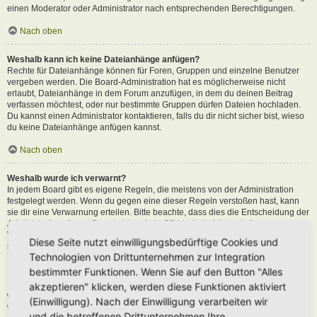
einen Moderator oder Administrator nach entsprechenden Berechtigungen.
Nach oben
Weshalb kann ich keine Dateianhänge anfügen?
Rechte für Dateianhänge können für Foren, Gruppen und einzelne Benutzer
vergeben werden. Die Board-Administration hat es möglicherweise nicht
erlaubt, Dateianhänge in dem Forum anzufügen, in dem du deinen Beitrag
verfassen möchtest, oder nur bestimmte Gruppen dürfen Dateien hochladen.
Du kannst einen Administrator kontaktieren, falls du dir nicht sicher bist, wieso
du keine Dateianhänge anfügen kannst.
Nach oben
Weshalb wurde ich verwarnt?
In jedem Board gibt es eigene Regeln, die meistens von der Administration
festgelegt werden. Wenn du gegen eine dieser Regeln verstoßen hast, kann
sie dir eine Verwarnung erteilen. Bitte beachte, dass dies die Entscheidung der
Administration dieses Boards ist und phpBB Limited nichts mit dieser
Verwarnung zu tun hat. Kontaktiere einen Administrator, sofern du die nicht
Diese Seite nutzt einwilligungsbedürftige Cookies und
sicher bist, wieso du verwarnt wurdest.
Technologien von Drittunternehmen zur Integration
Nach oben
bestimmter Funktionen. Wenn Sie auf den Button "Alles
akzeptieren" klicken, werden diese Funktionen aktiviert
Wie kann ich Beiträge den Moderatoren melden?
(Einwilligung). Nach der Einwilligung verarbeiten wir
Wenn ein Administrator die entsprechenden Berechtigungen vergeben hat,
und die betroffenen Drittunternehmen Ihre