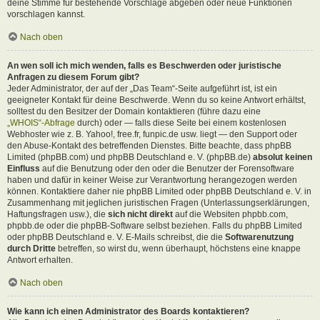
deine Stimme für bestehende Vorschläge abgeben oder neue Funktionen
vorschlagen kannst.
Nach oben
An wen soll ich mich wenden, falls es Beschwerden oder juristische
Anfragen zu diesem Forum gibt?
Jeder Administrator, der auf der „Das Team“-Seite aufgeführt ist, ist ein
geeigneter Kontakt für deine Beschwerde. Wenn du so keine Antwort erhältst,
solltest du den Besitzer der Domain kontaktieren (führe dazu eine
„WHOIS“-Abfrage
durch) oder — falls diese Seite bei einem kostenlosen
Webhoster wie z. B. Yahoo!, free.fr, funpic.de usw. liegt — den Support oder
den Abuse-Kontakt des betreffenden Dienstes. Bitte beachte, dass phpBB
Limited (phpBB.com) und phpBB Deutschland e. V. (phpBB.de)
absolut keinen
Einfluss
auf die Benutzung oder den oder die Benutzer der Forensoftware
haben und dafür in keiner Weise zur Verantwortung herangezogen werden
können. Kontaktiere daher nie phpBB Limited oder phpBB Deutschland e. V. in
Zusammenhang mit jeglichen juristischen Fragen (Unterlassungserklärungen,
Haftungsfragen usw.), die
sich nicht direkt
auf die Websiten phpbb.com,
phpbb.de oder die phpBB-Software selbst beziehen. Falls du phpBB Limited
oder phpBB Deutschland e. V. E-Mails schreibst, die die
Softwarenutzung
durch Dritte
betreffen, so wirst du, wenn überhaupt, höchstens eine knappe
Antwort erhalten.
Nach oben
Wie kann ich einen Administrator des Boards kontaktieren?