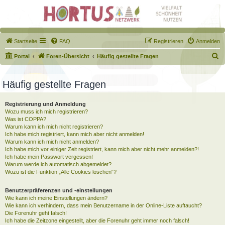
Startseite
FAQ
Registrieren
Anmelden
S
Portal
Foren-Übersicht
Häufig gestellte Fragen
u
c
Häufig gestellte Fragen
h
Registrierung und Anmeldung
e
Wozu muss ich mich registrieren?
Was ist COPPA?
Warum kann ich mich nicht registrieren?
Ich habe mich registriert, kann mich aber nicht anmelden!
Warum kann ich mich nicht anmelden?
Ich habe mich vor einiger Zeit registriert, kann mich aber nicht mehr anmelden?!
Ich habe mein Passwort vergessen!
Warum werde ich automatisch abgemeldet?
Wozu ist die Funktion „Alle Cookies löschen“?
Benutzerpräferenzen und -einstellungen
Wie kann ich meine Einstellungen ändern?
Wie kann ich verhindern, dass mein Benutzername in der Online-Liste auftaucht?
Die Forenuhr geht falsch!
Ich habe die Zeitzone eingestellt, aber die Forenuhr geht immer noch falsch!