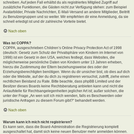
schreiben. Auf jeden Fall erhältst du als registriertes Mitglied Zugriff auf
zusätzliche Funktionen, die Gästen nicht zur Verfügung stehen: zum Beispiel
Avatarbilder, Private Nachrichten, E-Mail-Versand an andere Mitglieder, Beitritt
zu Benutzergruppen und so weiter. Wir empfehlen dir eine Anmeldung, da sie
schnell erledigt ist und dir zahlreiche Vorteile bietet.
Nach oben
Was ist COPPA?
COPPA, ausgeschrieben Children’s Online Privacy Protection Act of 1998
(deutsch: Gesetz zum Schutz der Privatsphäre von Kindern im Internet von
1998) ist ein Gesetz in den USA, welches festlegt, dass Websites, die
möglicherweise persönliche Daten von Kindern unter 13 Jahren erheben,
hierzu die Zustimmung der Eltern beziehungsweise des oder der
Erziehungsberechtigten benötigen. Wenn du dir unsicher bist, ob dies auf dich
oder die Website, auf der du dich zu registrieren versuchst, zutrifft, ziehe einen
rechtlichen Beistand zu Rate. Bitte beachte, dass phpBB Limited und der
Besitzer dieses Boards keine Rechtsberatung anbieten kann und nicht die
Anlaufstelle für Rechtsangelegenheiten jeglicher Art ist; außer solchen, die
unter der Frage „An wen soll ich mich wenden, falls es Beschwerden oder
juristische Anfragen zu diesem Forum gibt?“ behandelt werden.
Nach oben
Warum kann ich mich nicht registrieren?
Es kann sein, dass die Board-Administration die Registrierung komplett
ausgeschaltet hat, damit sich keine neuen Benutzer mehr anmelden können.