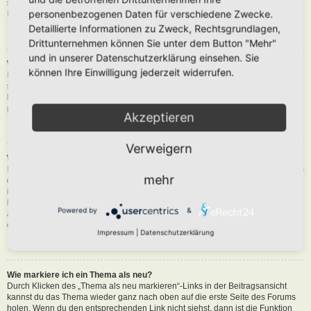
siehst du eine Schaltfläche in der Nähe des Beitrags, um diesen zu melden.
personenbezogenen Daten für verschiedene Zwecke.
Du wirst dann durch die weiteren Schritte geführt.
Detaillierte Informationen zu Zweck, Rechtsgrundlagen,
Nach oben
Drittunternehmen können Sie unter dem Button "Mehr"
und in unserer Datenschutzerklärung einsehen. Sie
Was bewirkt die „Speichern“-Schaltfläche beim Schreiben eines Beitrags?
können Ihre Einwilligung jederzeit widerrufen.
Hiermit kannst du die geschriebene Entwürfe speichern und zu einem
späteren Zeitpunkt vervollständigen und absenden. Den gesicherten Beitrag
kannst du mit der Funktion „Gespeicherte Entwürfe verwalten“ in deinem
persönlichen Bereich erneut laden.
Akzeptieren
Nach oben
Verweigern
Warum muss mein Beitrag erst freigegeben werden?
Die Board-Administration kann entschieden haben, dass in dem Forum, in dem
mehr
du einen Beitrag erstellt hast, die Beiträge zuerst geprüft werden müssen. Es
ist auch möglich, dass die Administration dich zu einer Gruppe von Benutzern
hinzugefügt hat, bei denen sie die Beiträge erst begutachten möchte, bevor sie
Powered by
&
auf der Seite sichtbar werden. Bitte kontaktiere die Board-Administration, wenn
du weitere Informationen dazu benötigst.
Impressum
|
Datenschutzerklärung
Nach oben
Wie markiere ich ein Thema als neu?
Durch Klicken des „Thema als neu markieren“-Links in der Beitragsansicht
kannst du das Thema wieder ganz nach oben auf die erste Seite des Forums
holen. Wenn du den entsprechenden Link nicht siehst, dann ist die Funktion