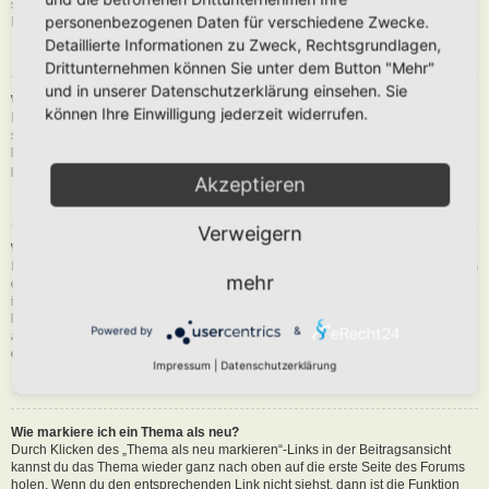
siehst du eine Schaltfläche in der Nähe des Beitrags, um diesen zu melden.
personenbezogenen Daten für verschiedene Zwecke.
Du wirst dann durch die weiteren Schritte geführt.
Detaillierte Informationen zu Zweck, Rechtsgrundlagen,
Nach oben
Drittunternehmen können Sie unter dem Button "Mehr"
und in unserer Datenschutzerklärung einsehen. Sie
Was bewirkt die „Speichern“-Schaltfläche beim Schreiben eines Beitrags?
können Ihre Einwilligung jederzeit widerrufen.
Hiermit kannst du die geschriebene Entwürfe speichern und zu einem
späteren Zeitpunkt vervollständigen und absenden. Den gesicherten Beitrag
kannst du mit der Funktion „Gespeicherte Entwürfe verwalten“ in deinem
persönlichen Bereich erneut laden.
Akzeptieren
Nach oben
Verweigern
Warum muss mein Beitrag erst freigegeben werden?
Die Board-Administration kann entschieden haben, dass in dem Forum, in dem
mehr
du einen Beitrag erstellt hast, die Beiträge zuerst geprüft werden müssen. Es
ist auch möglich, dass die Administration dich zu einer Gruppe von Benutzern
hinzugefügt hat, bei denen sie die Beiträge erst begutachten möchte, bevor sie
Powered by
&
auf der Seite sichtbar werden. Bitte kontaktiere die Board-Administration, wenn
du weitere Informationen dazu benötigst.
Impressum
|
Datenschutzerklärung
Nach oben
Wie markiere ich ein Thema als neu?
Durch Klicken des „Thema als neu markieren“-Links in der Beitragsansicht
kannst du das Thema wieder ganz nach oben auf die erste Seite des Forums
holen. Wenn du den entsprechenden Link nicht siehst, dann ist die Funktion