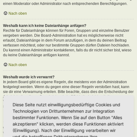
einen Moderator oder Administrator nach entsprechenden Berechtigungen.
Nach oben
Weshalb kann ich keine Dateianhänge anfügen?
Rechte für Dateianhänge können für Foren, Gruppen und einzelne Benutzer
vergeben werden. Die Board-Administration hat es möglicherweise nicht
erlaubt, Dateianhänge in dem Forum anzufügen, in dem du deinen Beitrag
verfassen möchtest, oder nur bestimmte Gruppen dürfen Dateien hochladen.
Du kannst einen Administrator kontaktieren, falls du dir nicht sicher bist, wieso
du keine Dateianhänge anfügen kannst.
Nach oben
Weshalb wurde ich verwarnt?
In jedem Board gibt es eigene Regeln, die meistens von der Administration
festgelegt werden. Wenn du gegen eine dieser Regeln verstoßen hast, kann
sie dir eine Verwarnung erteilen. Bitte beachte, dass dies die Entscheidung der
Administration dieses Boards ist und phpBB Limited nichts mit dieser
Verwarnung zu tun hat. Kontaktiere einen Administrator, sofern du die nicht
Diese Seite nutzt einwilligungsbedürftige Cookies und
sicher bist, wieso du verwarnt wurdest.
Technologien von Drittunternehmen zur Integration
Nach oben
bestimmter Funktionen. Wenn Sie auf den Button "Alles
akzeptieren" klicken, werden diese Funktionen aktiviert
Wie kann ich Beiträge den Moderatoren melden?
(Einwilligung). Nach der Einwilligung verarbeiten wir
Wenn ein Administrator die entsprechenden Berechtigungen vergeben hat,
und die betroffenen Drittunternehmen Ihre