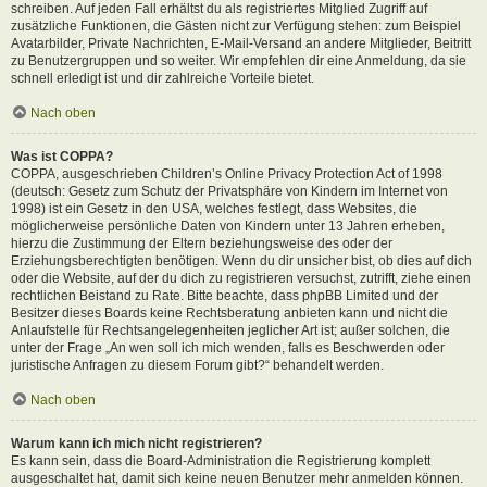
schreiben. Auf jeden Fall erhältst du als registriertes Mitglied Zugriff auf
zusätzliche Funktionen, die Gästen nicht zur Verfügung stehen: zum Beispiel
Avatarbilder, Private Nachrichten, E-Mail-Versand an andere Mitglieder, Beitritt
zu Benutzergruppen und so weiter. Wir empfehlen dir eine Anmeldung, da sie
schnell erledigt ist und dir zahlreiche Vorteile bietet.
Nach oben
Was ist COPPA?
COPPA, ausgeschrieben Children’s Online Privacy Protection Act of 1998
(deutsch: Gesetz zum Schutz der Privatsphäre von Kindern im Internet von
1998) ist ein Gesetz in den USA, welches festlegt, dass Websites, die
möglicherweise persönliche Daten von Kindern unter 13 Jahren erheben,
hierzu die Zustimmung der Eltern beziehungsweise des oder der
Erziehungsberechtigten benötigen. Wenn du dir unsicher bist, ob dies auf dich
oder die Website, auf der du dich zu registrieren versuchst, zutrifft, ziehe einen
rechtlichen Beistand zu Rate. Bitte beachte, dass phpBB Limited und der
Besitzer dieses Boards keine Rechtsberatung anbieten kann und nicht die
Anlaufstelle für Rechtsangelegenheiten jeglicher Art ist; außer solchen, die
unter der Frage „An wen soll ich mich wenden, falls es Beschwerden oder
juristische Anfragen zu diesem Forum gibt?“ behandelt werden.
Nach oben
Warum kann ich mich nicht registrieren?
Es kann sein, dass die Board-Administration die Registrierung komplett
ausgeschaltet hat, damit sich keine neuen Benutzer mehr anmelden können.