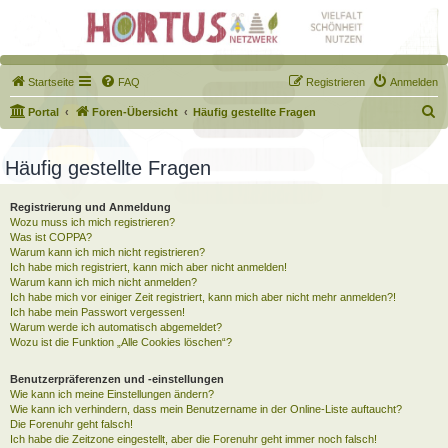
Startseite
FAQ
Registrieren
Anmelden
S
Portal
Foren-Übersicht
Häufig gestellte Fragen
u
c
Häufig gestellte Fragen
h
Registrierung und Anmeldung
e
Wozu muss ich mich registrieren?
Was ist COPPA?
Warum kann ich mich nicht registrieren?
Ich habe mich registriert, kann mich aber nicht anmelden!
Warum kann ich mich nicht anmelden?
Ich habe mich vor einiger Zeit registriert, kann mich aber nicht mehr anmelden?!
Ich habe mein Passwort vergessen!
Warum werde ich automatisch abgemeldet?
Wozu ist die Funktion „Alle Cookies löschen“?
Benutzerpräferenzen und -einstellungen
Wie kann ich meine Einstellungen ändern?
Wie kann ich verhindern, dass mein Benutzername in der Online-Liste auftaucht?
Die Forenuhr geht falsch!
Ich habe die Zeitzone eingestellt, aber die Forenuhr geht immer noch falsch!