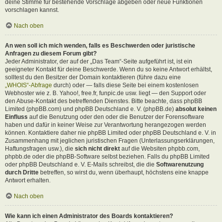
deine Stimme für bestehende Vorschläge abgeben oder neue Funktionen
vorschlagen kannst.
Nach oben
An wen soll ich mich wenden, falls es Beschwerden oder juristische
Anfragen zu diesem Forum gibt?
Jeder Administrator, der auf der „Das Team“-Seite aufgeführt ist, ist ein
geeigneter Kontakt für deine Beschwerde. Wenn du so keine Antwort erhältst,
solltest du den Besitzer der Domain kontaktieren (führe dazu eine
„WHOIS“-Abfrage
durch) oder — falls diese Seite bei einem kostenlosen
Webhoster wie z. B. Yahoo!, free.fr, funpic.de usw. liegt — den Support oder
den Abuse-Kontakt des betreffenden Dienstes. Bitte beachte, dass phpBB
Limited (phpBB.com) und phpBB Deutschland e. V. (phpBB.de)
absolut keinen
Einfluss
auf die Benutzung oder den oder die Benutzer der Forensoftware
haben und dafür in keiner Weise zur Verantwortung herangezogen werden
können. Kontaktiere daher nie phpBB Limited oder phpBB Deutschland e. V. in
Zusammenhang mit jeglichen juristischen Fragen (Unterlassungserklärungen,
Haftungsfragen usw.), die
sich nicht direkt
auf die Websiten phpbb.com,
phpbb.de oder die phpBB-Software selbst beziehen. Falls du phpBB Limited
oder phpBB Deutschland e. V. E-Mails schreibst, die die
Softwarenutzung
durch Dritte
betreffen, so wirst du, wenn überhaupt, höchstens eine knappe
Antwort erhalten.
Nach oben
Wie kann ich einen Administrator des Boards kontaktieren?