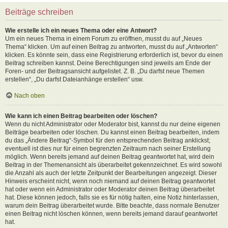
Beiträge schreiben
Wie erstelle ich ein neues Thema oder eine Antwort?
Um ein neues Thema in einem Forum zu eröffnen, musst du auf „Neues
Thema“ klicken. Um auf einen Beitrag zu antworten, musst du auf „Antworten“
klicken. Es könnte sein, dass eine Registrierung erforderlich ist, bevor du einen
Beitrag schreiben kannst. Deine Berechtigungen sind jeweils am Ende der
Foren- und der Beitragsansicht aufgelistet. Z. B. „Du darfst neue Themen
erstellen“, „Du darfst Dateianhänge erstellen“ usw.
Nach oben
Wie kann ich einen Beitrag bearbeiten oder löschen?
Wenn du nicht Administrator oder Moderator bist, kannst du nur deine eigenen
Beiträge bearbeiten oder löschen. Du kannst einen Beitrag bearbeiten, indem
du das „Ändere Beitrag“-Symbol für den entsprechenden Beitrag anklickst;
eventuell ist dies nur für einen begrenzten Zeitraum nach seiner Erstellung
möglich. Wenn bereits jemand auf deinen Beitrag geantwortet hat, wird dein
Beitrag in der Themenansicht als überarbeitet gekennzeichnet. Es wird sowohl
die Anzahl als auch der letzte Zeitpunkt der Bearbeitungen angezeigt. Dieser
Hinweis erscheint nicht, wenn noch niemand auf deinen Beitrag geantwortet
hat oder wenn ein Administrator oder Moderator deinen Beitrag überarbeitet
hat. Diese können jedoch, falls sie es für nötig halten, eine Notiz hinterlassen,
warum dein Beitrag überarbeitet wurde. Bitte beachte, dass normale Benutzer
einen Beitrag nicht löschen können, wenn bereits jemand darauf geantwortet
hat.