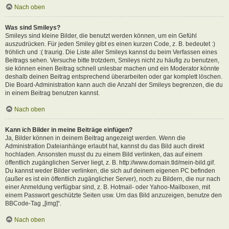
Nach oben
Was sind Smileys?
Smileys sind kleine Bilder, die benutzt werden können, um ein Gefühl
auszudrücken. Für jeden Smiley gibt es einen kurzen Code, z. B. bedeutet :)
fröhlich und :( traurig. Die Liste aller Smileys kannst du beim Verfassen eines
Beitrags sehen. Versuche bitte trotzdem, Smileys nicht zu häufig zu benutzen,
sie können einen Beitrag schnell unlesbar machen und ein Moderator könnte
deshalb deinen Beitrag entsprechend überarbeiten oder gar komplett löschen.
Die Board-Administration kann auch die Anzahl der Smileys begrenzen, die du
in einem Beitrag benutzen kannst.
Nach oben
Kann ich Bilder in meine Beiträge einfügen?
Ja, Bilder können in deinem Beitrag angezeigt werden. Wenn die
Administration Dateianhänge erlaubt hat, kannst du das Bild auch direkt
hochladen. Ansonsten musst du zu einem Bild verlinken, das auf einem
öffentlich zugänglichen Server liegt, z. B. http://www.domain.tld/mein-bild.gif.
Du kannst weder Bilder verlinken, die sich auf deinem eigenen PC befinden
(außer es ist ein öffentlich zugänglicher Server), noch zu Bildern, die nur nach
einer Anmeldung verfügbar sind, z. B. Hotmail- oder Yahoo-Mailboxen, mit
einem Passwort geschützte Seiten usw. Um das Bild anzuzeigen, benutze den
BBCode-Tag „[img]“.
Nach oben