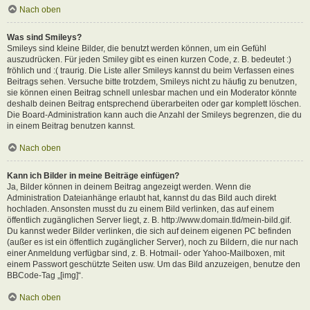
Nach oben
Was sind Smileys?
Smileys sind kleine Bilder, die benutzt werden können, um ein Gefühl
auszudrücken. Für jeden Smiley gibt es einen kurzen Code, z. B. bedeutet :)
fröhlich und :( traurig. Die Liste aller Smileys kannst du beim Verfassen eines
Beitrags sehen. Versuche bitte trotzdem, Smileys nicht zu häufig zu benutzen,
sie können einen Beitrag schnell unlesbar machen und ein Moderator könnte
deshalb deinen Beitrag entsprechend überarbeiten oder gar komplett löschen.
Die Board-Administration kann auch die Anzahl der Smileys begrenzen, die du
in einem Beitrag benutzen kannst.
Nach oben
Kann ich Bilder in meine Beiträge einfügen?
Ja, Bilder können in deinem Beitrag angezeigt werden. Wenn die
Administration Dateianhänge erlaubt hat, kannst du das Bild auch direkt
hochladen. Ansonsten musst du zu einem Bild verlinken, das auf einem
öffentlich zugänglichen Server liegt, z. B. http://www.domain.tld/mein-bild.gif.
Du kannst weder Bilder verlinken, die sich auf deinem eigenen PC befinden
(außer es ist ein öffentlich zugänglicher Server), noch zu Bildern, die nur nach
einer Anmeldung verfügbar sind, z. B. Hotmail- oder Yahoo-Mailboxen, mit
einem Passwort geschützte Seiten usw. Um das Bild anzuzeigen, benutze den
BBCode-Tag „[img]“.
Nach oben