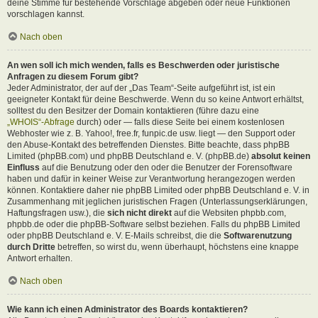
deine Stimme für bestehende Vorschläge abgeben oder neue Funktionen
vorschlagen kannst.
Nach oben
An wen soll ich mich wenden, falls es Beschwerden oder juristische
Anfragen zu diesem Forum gibt?
Jeder Administrator, der auf der „Das Team“-Seite aufgeführt ist, ist ein
geeigneter Kontakt für deine Beschwerde. Wenn du so keine Antwort erhältst,
solltest du den Besitzer der Domain kontaktieren (führe dazu eine
„WHOIS“-Abfrage
durch) oder — falls diese Seite bei einem kostenlosen
Webhoster wie z. B. Yahoo!, free.fr, funpic.de usw. liegt — den Support oder
den Abuse-Kontakt des betreffenden Dienstes. Bitte beachte, dass phpBB
Limited (phpBB.com) und phpBB Deutschland e. V. (phpBB.de)
absolut keinen
Einfluss
auf die Benutzung oder den oder die Benutzer der Forensoftware
haben und dafür in keiner Weise zur Verantwortung herangezogen werden
können. Kontaktiere daher nie phpBB Limited oder phpBB Deutschland e. V. in
Zusammenhang mit jeglichen juristischen Fragen (Unterlassungserklärungen,
Haftungsfragen usw.), die
sich nicht direkt
auf die Websiten phpbb.com,
phpbb.de oder die phpBB-Software selbst beziehen. Falls du phpBB Limited
oder phpBB Deutschland e. V. E-Mails schreibst, die die
Softwarenutzung
durch Dritte
betreffen, so wirst du, wenn überhaupt, höchstens eine knappe
Antwort erhalten.
Nach oben
Wie kann ich einen Administrator des Boards kontaktieren?