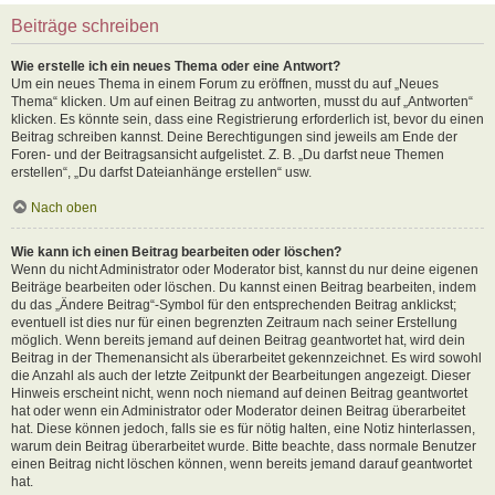
Beiträge schreiben
Wie erstelle ich ein neues Thema oder eine Antwort?
Um ein neues Thema in einem Forum zu eröffnen, musst du auf „Neues
Thema“ klicken. Um auf einen Beitrag zu antworten, musst du auf „Antworten“
klicken. Es könnte sein, dass eine Registrierung erforderlich ist, bevor du einen
Beitrag schreiben kannst. Deine Berechtigungen sind jeweils am Ende der
Foren- und der Beitragsansicht aufgelistet. Z. B. „Du darfst neue Themen
erstellen“, „Du darfst Dateianhänge erstellen“ usw.
Nach oben
Wie kann ich einen Beitrag bearbeiten oder löschen?
Wenn du nicht Administrator oder Moderator bist, kannst du nur deine eigenen
Beiträge bearbeiten oder löschen. Du kannst einen Beitrag bearbeiten, indem
du das „Ändere Beitrag“-Symbol für den entsprechenden Beitrag anklickst;
eventuell ist dies nur für einen begrenzten Zeitraum nach seiner Erstellung
möglich. Wenn bereits jemand auf deinen Beitrag geantwortet hat, wird dein
Beitrag in der Themenansicht als überarbeitet gekennzeichnet. Es wird sowohl
die Anzahl als auch der letzte Zeitpunkt der Bearbeitungen angezeigt. Dieser
Hinweis erscheint nicht, wenn noch niemand auf deinen Beitrag geantwortet
hat oder wenn ein Administrator oder Moderator deinen Beitrag überarbeitet
hat. Diese können jedoch, falls sie es für nötig halten, eine Notiz hinterlassen,
warum dein Beitrag überarbeitet wurde. Bitte beachte, dass normale Benutzer
einen Beitrag nicht löschen können, wenn bereits jemand darauf geantwortet
hat.