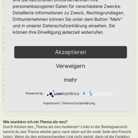
siehst du eine Schaltfläche in der Nähe des Beitrags, um diesen zu melden.
personenbezogenen Daten für verschiedene Zwecke.
Du wirst dann durch die weiteren Schritte geführt.
Detaillierte Informationen zu Zweck, Rechtsgrundlagen,
Nach oben
Drittunternehmen können Sie unter dem Button "Mehr"
und in unserer Datenschutzerklärung einsehen. Sie
Was bewirkt die „Speichern“-Schaltfläche beim Schreiben eines Beitrags?
können Ihre Einwilligung jederzeit widerrufen.
Hiermit kannst du die geschriebene Entwürfe speichern und zu einem
späteren Zeitpunkt vervollständigen und absenden. Den gesicherten Beitrag
kannst du mit der Funktion „Gespeicherte Entwürfe verwalten“ in deinem
persönlichen Bereich erneut laden.
Akzeptieren
Nach oben
Verweigern
Warum muss mein Beitrag erst freigegeben werden?
Die Board-Administration kann entschieden haben, dass in dem Forum, in dem
mehr
du einen Beitrag erstellt hast, die Beiträge zuerst geprüft werden müssen. Es
ist auch möglich, dass die Administration dich zu einer Gruppe von Benutzern
hinzugefügt hat, bei denen sie die Beiträge erst begutachten möchte, bevor sie
Powered by
&
auf der Seite sichtbar werden. Bitte kontaktiere die Board-Administration, wenn
du weitere Informationen dazu benötigst.
Impressum
|
Datenschutzerklärung
Nach oben
Wie markiere ich ein Thema als neu?
Durch Klicken des „Thema als neu markieren“-Links in der Beitragsansicht
kannst du das Thema wieder ganz nach oben auf die erste Seite des Forums
holen. Wenn du den entsprechenden Link nicht siehst, dann ist die Funktion