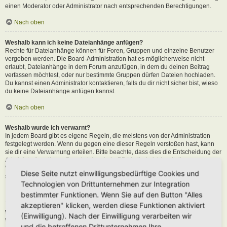
einen Moderator oder Administrator nach entsprechenden Berechtigungen.
Nach oben
Weshalb kann ich keine Dateianhänge anfügen?
Rechte für Dateianhänge können für Foren, Gruppen und einzelne Benutzer
vergeben werden. Die Board-Administration hat es möglicherweise nicht
erlaubt, Dateianhänge in dem Forum anzufügen, in dem du deinen Beitrag
verfassen möchtest, oder nur bestimmte Gruppen dürfen Dateien hochladen.
Du kannst einen Administrator kontaktieren, falls du dir nicht sicher bist, wieso
du keine Dateianhänge anfügen kannst.
Nach oben
Weshalb wurde ich verwarnt?
In jedem Board gibt es eigene Regeln, die meistens von der Administration
festgelegt werden. Wenn du gegen eine dieser Regeln verstoßen hast, kann
sie dir eine Verwarnung erteilen. Bitte beachte, dass dies die Entscheidung der
Administration dieses Boards ist und phpBB Limited nichts mit dieser
Verwarnung zu tun hat. Kontaktiere einen Administrator, sofern du die nicht
Diese Seite nutzt einwilligungsbedürftige Cookies und
sicher bist, wieso du verwarnt wurdest.
Technologien von Drittunternehmen zur Integration
Nach oben
bestimmter Funktionen. Wenn Sie auf den Button "Alles
akzeptieren" klicken, werden diese Funktionen aktiviert
Wie kann ich Beiträge den Moderatoren melden?
(Einwilligung). Nach der Einwilligung verarbeiten wir
Wenn ein Administrator die entsprechenden Berechtigungen vergeben hat,
und die betroffenen Drittunternehmen Ihre