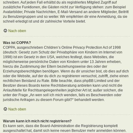
schreiben. Auf jeden Fall erhältst du als registriertes Mitglied Zugriff auf
zusätzliche Funktionen, die Gästen nicht zur Verfügung stehen: zum Beispiel
Avatarbilder, Private Nachrichten, E-Mail-Versand an andere Mitglieder, Beitritt
zu Benutzergruppen und so weiter. Wir empfehlen dir eine Anmeldung, da sie
schnell erledigt ist und dir zahlreiche Vorteile bietet.
Nach oben
Was ist COPPA?
COPPA, ausgeschrieben Children’s Online Privacy Protection Act of 1998
(deutsch: Gesetz zum Schutz der Privatsphäre von Kindern im Internet von
1998) ist ein Gesetz in den USA, welches festlegt, dass Websites, die
möglicherweise persönliche Daten von Kindern unter 13 Jahren erheben,
hierzu die Zustimmung der Eltern beziehungsweise des oder der
Erziehungsberechtigten benötigen. Wenn du dir unsicher bist, ob dies auf dich
oder die Website, auf der du dich zu registrieren versuchst, zutrifft, ziehe einen
rechtlichen Beistand zu Rate. Bitte beachte, dass phpBB Limited und der
Besitzer dieses Boards keine Rechtsberatung anbieten kann und nicht die
Anlaufstelle für Rechtsangelegenheiten jeglicher Art ist; außer solchen, die
unter der Frage „An wen soll ich mich wenden, falls es Beschwerden oder
juristische Anfragen zu diesem Forum gibt?“ behandelt werden.
Nach oben
Warum kann ich mich nicht registrieren?
Es kann sein, dass die Board-Administration die Registrierung komplett
ausgeschaltet hat, damit sich keine neuen Benutzer mehr anmelden können.