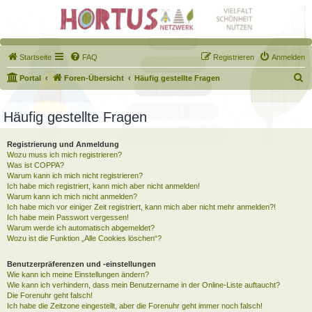
Startseite
FAQ
Registrieren
Anmelden
S
Portal
Foren-Übersicht
Häufig gestellte Fragen
u
c
Häufig gestellte Fragen
h
Registrierung und Anmeldung
e
Wozu muss ich mich registrieren?
Was ist COPPA?
Warum kann ich mich nicht registrieren?
Ich habe mich registriert, kann mich aber nicht anmelden!
Warum kann ich mich nicht anmelden?
Ich habe mich vor einiger Zeit registriert, kann mich aber nicht mehr anmelden?!
Ich habe mein Passwort vergessen!
Warum werde ich automatisch abgemeldet?
Wozu ist die Funktion „Alle Cookies löschen“?
Benutzerpräferenzen und -einstellungen
Wie kann ich meine Einstellungen ändern?
Wie kann ich verhindern, dass mein Benutzername in der Online-Liste auftaucht?
Die Forenuhr geht falsch!
Ich habe die Zeitzone eingestellt, aber die Forenuhr geht immer noch falsch!