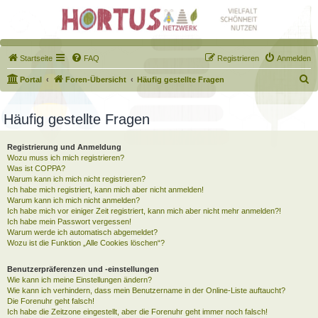
Startseite
FAQ
Registrieren
Anmelden
S
Portal
Foren-Übersicht
Häufig gestellte Fragen
u
c
Häufig gestellte Fragen
h
Registrierung und Anmeldung
e
Wozu muss ich mich registrieren?
Was ist COPPA?
Warum kann ich mich nicht registrieren?
Ich habe mich registriert, kann mich aber nicht anmelden!
Warum kann ich mich nicht anmelden?
Ich habe mich vor einiger Zeit registriert, kann mich aber nicht mehr anmelden?!
Ich habe mein Passwort vergessen!
Warum werde ich automatisch abgemeldet?
Wozu ist die Funktion „Alle Cookies löschen“?
Benutzerpräferenzen und -einstellungen
Wie kann ich meine Einstellungen ändern?
Wie kann ich verhindern, dass mein Benutzername in der Online-Liste auftaucht?
Die Forenuhr geht falsch!
Ich habe die Zeitzone eingestellt, aber die Forenuhr geht immer noch falsch!