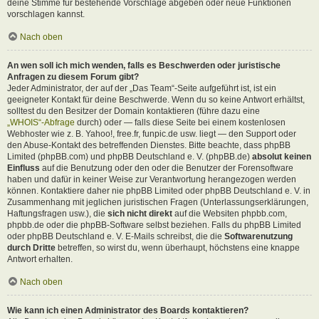
deine Stimme für bestehende Vorschläge abgeben oder neue Funktionen
vorschlagen kannst.
Nach oben
An wen soll ich mich wenden, falls es Beschwerden oder juristische
Anfragen zu diesem Forum gibt?
Jeder Administrator, der auf der „Das Team“-Seite aufgeführt ist, ist ein
geeigneter Kontakt für deine Beschwerde. Wenn du so keine Antwort erhältst,
solltest du den Besitzer der Domain kontaktieren (führe dazu eine
„WHOIS“-Abfrage
durch) oder — falls diese Seite bei einem kostenlosen
Webhoster wie z. B. Yahoo!, free.fr, funpic.de usw. liegt — den Support oder
den Abuse-Kontakt des betreffenden Dienstes. Bitte beachte, dass phpBB
Limited (phpBB.com) und phpBB Deutschland e. V. (phpBB.de)
absolut keinen
Einfluss
auf die Benutzung oder den oder die Benutzer der Forensoftware
haben und dafür in keiner Weise zur Verantwortung herangezogen werden
können. Kontaktiere daher nie phpBB Limited oder phpBB Deutschland e. V. in
Zusammenhang mit jeglichen juristischen Fragen (Unterlassungserklärungen,
Haftungsfragen usw.), die
sich nicht direkt
auf die Websiten phpbb.com,
phpbb.de oder die phpBB-Software selbst beziehen. Falls du phpBB Limited
oder phpBB Deutschland e. V. E-Mails schreibst, die die
Softwarenutzung
durch Dritte
betreffen, so wirst du, wenn überhaupt, höchstens eine knappe
Antwort erhalten.
Nach oben
Wie kann ich einen Administrator des Boards kontaktieren?