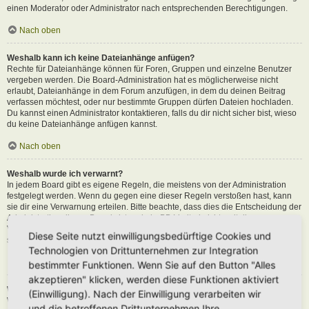
einen Moderator oder Administrator nach entsprechenden Berechtigungen.
Nach oben
Weshalb kann ich keine Dateianhänge anfügen?
Rechte für Dateianhänge können für Foren, Gruppen und einzelne Benutzer
vergeben werden. Die Board-Administration hat es möglicherweise nicht
erlaubt, Dateianhänge in dem Forum anzufügen, in dem du deinen Beitrag
verfassen möchtest, oder nur bestimmte Gruppen dürfen Dateien hochladen.
Du kannst einen Administrator kontaktieren, falls du dir nicht sicher bist, wieso
du keine Dateianhänge anfügen kannst.
Nach oben
Weshalb wurde ich verwarnt?
In jedem Board gibt es eigene Regeln, die meistens von der Administration
festgelegt werden. Wenn du gegen eine dieser Regeln verstoßen hast, kann
sie dir eine Verwarnung erteilen. Bitte beachte, dass dies die Entscheidung der
Administration dieses Boards ist und phpBB Limited nichts mit dieser
Verwarnung zu tun hat. Kontaktiere einen Administrator, sofern du die nicht
Diese Seite nutzt einwilligungsbedürftige Cookies und
sicher bist, wieso du verwarnt wurdest.
Technologien von Drittunternehmen zur Integration
Nach oben
bestimmter Funktionen. Wenn Sie auf den Button "Alles
akzeptieren" klicken, werden diese Funktionen aktiviert
Wie kann ich Beiträge den Moderatoren melden?
(Einwilligung). Nach der Einwilligung verarbeiten wir
Wenn ein Administrator die entsprechenden Berechtigungen vergeben hat,
und die betroffenen Drittunternehmen Ihre