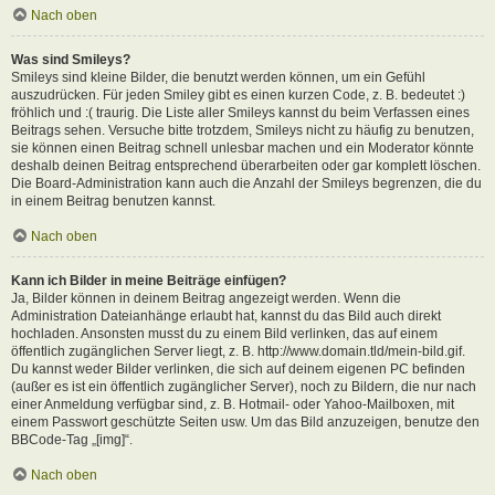
Nach oben
Was sind Smileys?
Smileys sind kleine Bilder, die benutzt werden können, um ein Gefühl
auszudrücken. Für jeden Smiley gibt es einen kurzen Code, z. B. bedeutet :)
fröhlich und :( traurig. Die Liste aller Smileys kannst du beim Verfassen eines
Beitrags sehen. Versuche bitte trotzdem, Smileys nicht zu häufig zu benutzen,
sie können einen Beitrag schnell unlesbar machen und ein Moderator könnte
deshalb deinen Beitrag entsprechend überarbeiten oder gar komplett löschen.
Die Board-Administration kann auch die Anzahl der Smileys begrenzen, die du
in einem Beitrag benutzen kannst.
Nach oben
Kann ich Bilder in meine Beiträge einfügen?
Ja, Bilder können in deinem Beitrag angezeigt werden. Wenn die
Administration Dateianhänge erlaubt hat, kannst du das Bild auch direkt
hochladen. Ansonsten musst du zu einem Bild verlinken, das auf einem
öffentlich zugänglichen Server liegt, z. B. http://www.domain.tld/mein-bild.gif.
Du kannst weder Bilder verlinken, die sich auf deinem eigenen PC befinden
(außer es ist ein öffentlich zugänglicher Server), noch zu Bildern, die nur nach
einer Anmeldung verfügbar sind, z. B. Hotmail- oder Yahoo-Mailboxen, mit
einem Passwort geschützte Seiten usw. Um das Bild anzuzeigen, benutze den
BBCode-Tag „[img]“.
Nach oben