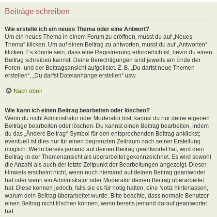
Beiträge schreiben
Wie erstelle ich ein neues Thema oder eine Antwort?
Um ein neues Thema in einem Forum zu eröffnen, musst du auf „Neues
Thema“ klicken. Um auf einen Beitrag zu antworten, musst du auf „Antworten“
klicken. Es könnte sein, dass eine Registrierung erforderlich ist, bevor du einen
Beitrag schreiben kannst. Deine Berechtigungen sind jeweils am Ende der
Foren- und der Beitragsansicht aufgelistet. Z. B. „Du darfst neue Themen
erstellen“, „Du darfst Dateianhänge erstellen“ usw.
Nach oben
Wie kann ich einen Beitrag bearbeiten oder löschen?
Wenn du nicht Administrator oder Moderator bist, kannst du nur deine eigenen
Beiträge bearbeiten oder löschen. Du kannst einen Beitrag bearbeiten, indem
du das „Ändere Beitrag“-Symbol für den entsprechenden Beitrag anklickst;
eventuell ist dies nur für einen begrenzten Zeitraum nach seiner Erstellung
möglich. Wenn bereits jemand auf deinen Beitrag geantwortet hat, wird dein
Beitrag in der Themenansicht als überarbeitet gekennzeichnet. Es wird sowohl
die Anzahl als auch der letzte Zeitpunkt der Bearbeitungen angezeigt. Dieser
Hinweis erscheint nicht, wenn noch niemand auf deinen Beitrag geantwortet
hat oder wenn ein Administrator oder Moderator deinen Beitrag überarbeitet
hat. Diese können jedoch, falls sie es für nötig halten, eine Notiz hinterlassen,
warum dein Beitrag überarbeitet wurde. Bitte beachte, dass normale Benutzer
einen Beitrag nicht löschen können, wenn bereits jemand darauf geantwortet
hat.