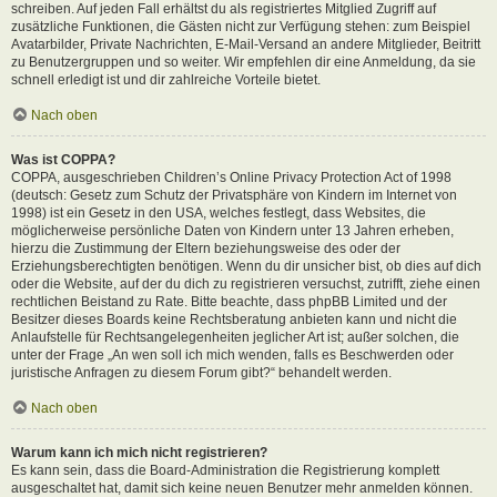
schreiben. Auf jeden Fall erhältst du als registriertes Mitglied Zugriff auf
zusätzliche Funktionen, die Gästen nicht zur Verfügung stehen: zum Beispiel
Avatarbilder, Private Nachrichten, E-Mail-Versand an andere Mitglieder, Beitritt
zu Benutzergruppen und so weiter. Wir empfehlen dir eine Anmeldung, da sie
schnell erledigt ist und dir zahlreiche Vorteile bietet.
Nach oben
Was ist COPPA?
COPPA, ausgeschrieben Children’s Online Privacy Protection Act of 1998
(deutsch: Gesetz zum Schutz der Privatsphäre von Kindern im Internet von
1998) ist ein Gesetz in den USA, welches festlegt, dass Websites, die
möglicherweise persönliche Daten von Kindern unter 13 Jahren erheben,
hierzu die Zustimmung der Eltern beziehungsweise des oder der
Erziehungsberechtigten benötigen. Wenn du dir unsicher bist, ob dies auf dich
oder die Website, auf der du dich zu registrieren versuchst, zutrifft, ziehe einen
rechtlichen Beistand zu Rate. Bitte beachte, dass phpBB Limited und der
Besitzer dieses Boards keine Rechtsberatung anbieten kann und nicht die
Anlaufstelle für Rechtsangelegenheiten jeglicher Art ist; außer solchen, die
unter der Frage „An wen soll ich mich wenden, falls es Beschwerden oder
juristische Anfragen zu diesem Forum gibt?“ behandelt werden.
Nach oben
Warum kann ich mich nicht registrieren?
Es kann sein, dass die Board-Administration die Registrierung komplett
ausgeschaltet hat, damit sich keine neuen Benutzer mehr anmelden können.