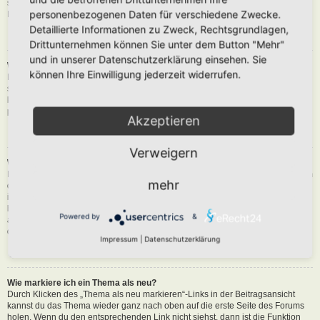
siehst du eine Schaltfläche in der Nähe des Beitrags, um diesen zu melden.
personenbezogenen Daten für verschiedene Zwecke.
Du wirst dann durch die weiteren Schritte geführt.
Detaillierte Informationen zu Zweck, Rechtsgrundlagen,
Nach oben
Drittunternehmen können Sie unter dem Button "Mehr"
und in unserer Datenschutzerklärung einsehen. Sie
Was bewirkt die „Speichern“-Schaltfläche beim Schreiben eines Beitrags?
können Ihre Einwilligung jederzeit widerrufen.
Hiermit kannst du die geschriebene Entwürfe speichern und zu einem
späteren Zeitpunkt vervollständigen und absenden. Den gesicherten Beitrag
kannst du mit der Funktion „Gespeicherte Entwürfe verwalten“ in deinem
persönlichen Bereich erneut laden.
Akzeptieren
Nach oben
Verweigern
Warum muss mein Beitrag erst freigegeben werden?
Die Board-Administration kann entschieden haben, dass in dem Forum, in dem
mehr
du einen Beitrag erstellt hast, die Beiträge zuerst geprüft werden müssen. Es
ist auch möglich, dass die Administration dich zu einer Gruppe von Benutzern
hinzugefügt hat, bei denen sie die Beiträge erst begutachten möchte, bevor sie
Powered by
&
auf der Seite sichtbar werden. Bitte kontaktiere die Board-Administration, wenn
du weitere Informationen dazu benötigst.
Impressum
|
Datenschutzerklärung
Nach oben
Wie markiere ich ein Thema als neu?
Durch Klicken des „Thema als neu markieren“-Links in der Beitragsansicht
kannst du das Thema wieder ganz nach oben auf die erste Seite des Forums
holen. Wenn du den entsprechenden Link nicht siehst, dann ist die Funktion